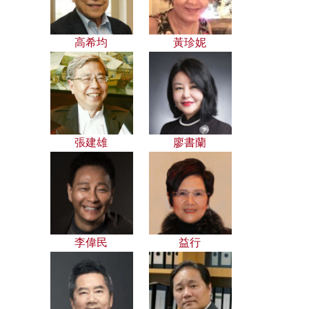
高希均
黃珍妮
張建雄
廖書蘭
李偉民
益行