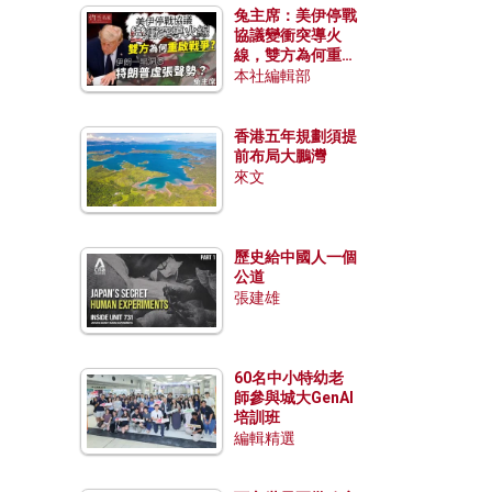
兔主席：美伊停戰
協議變衝突導火
線，雙方為何重啟
戰爭？伊朗一早洞
本社編輯部
悉特朗普虛張聲
勢？
香港五年規劃須提
前布局大鵬灣
來文
歷史給中國人一個
公道
張建雄
60名中小特幼老
師參與城大GenAI
培訓班
編輯精選