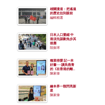
雄關漫道：把遙遠
的歷史拉到眼前
編輯精選
日本人口萎縮 中
港須先謀劃免步其
後塵
陸振球
種菜得愛 記一本
好書──讀吳燕青
的《在香港的離島
種菜》
陳家偉
繪本界一顆閃亮新
星
陳家偉