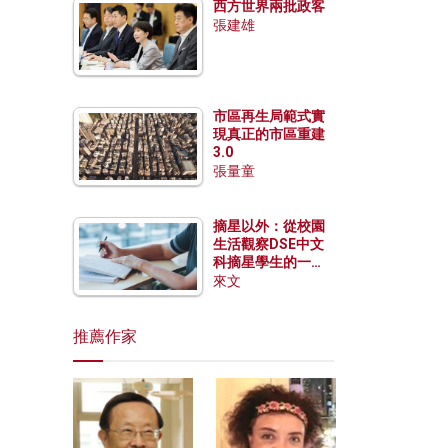
西方世界兩批政客
張建雄
市區再生局範式實
現真正的市區重建
3.0
張量童
摘星以外：從校園
生活觀察DSE中文
科摘星學生的一點
特質
來文
推薦作家