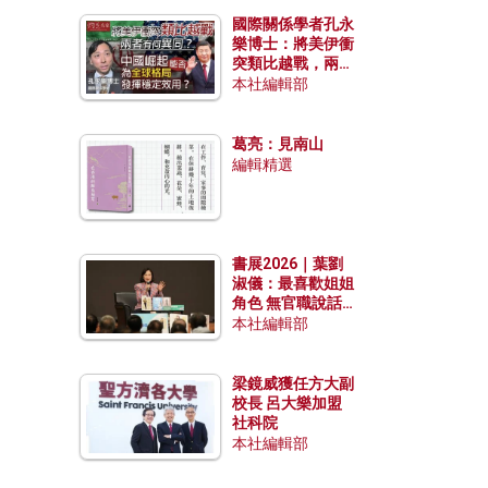
國際關係學者孔永
樂博士：將美伊衝
突類比越戰，兩者
有何異同？中國崛
本社編輯部
起能否為全球格局
發揮穩定效用？
葛亮：見南山
編輯精選
書展2026｜葉劉
淑儀：最喜歡姐姐
角色 無官職說話
包袱少
本社編輯部
梁鏡威獲任方大副
校長 呂大樂加盟
社科院
本社編輯部