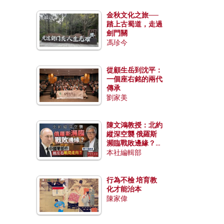
金秋文化之旅──
踏上古蜀道，走過
劍門關
馮珍今
從顧生岳到沈平：
一個座右銘的兩代
傳承
劉家美
陳文鴻教授：北約
縱深空襲 俄羅斯
瀕臨戰敗邊緣？中
國零部件能左右戰
本社編輯部
局走向？
行為不檢 培育教
化才能治本
陳家偉