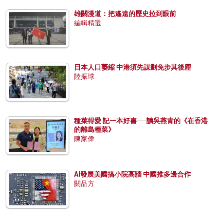
雄關漫道：把遙遠的歷史拉到眼前
編輯精選
日本人口萎縮 中港須先謀劃免步其後塵
陸振球
種菜得愛 記一本好書──讀吳燕青的《在香港
的離島種菜》
陳家偉
AI發展美國搞小院高牆 中國推多邊合作
關品方