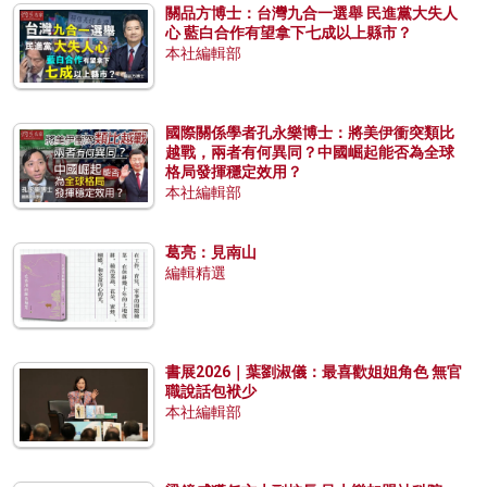
關品方博士：台灣九合一選舉 民進黨大失人
心 藍白合作有望拿下七成以上縣市？
本社編輯部
國際關係學者孔永樂博士：將美伊衝突類比
越戰，兩者有何異同？中國崛起能否為全球
格局發揮穩定效用？
本社編輯部
葛亮：見南山
編輯精選
書展2026｜葉劉淑儀：最喜歡姐姐角色 無官
職說話包袱少
本社編輯部