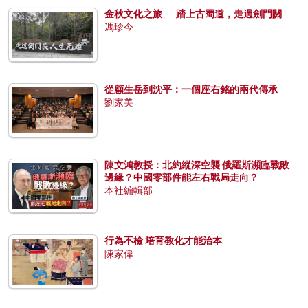
金秋文化之旅──踏上古蜀道，走過劍門關
馮珍今
從顧生岳到沈平：一個座右銘的兩代傳承
劉家美
陳文鴻教授：北約縱深空襲 俄羅斯瀕臨戰敗
邊緣？中國零部件能左右戰局走向？
本社編輯部
行為不檢 培育教化才能治本
陳家偉