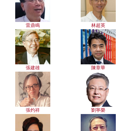
雷鼎鳴
林超英
張建雄
陳章華
張灼祥
劉寧榮