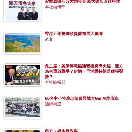
梁鏡威獲任方大副校長 呂大樂加盟社科院
本社編輯部
香港五年規劃須提前布局大鵬灣
來文
兔主席：美伊停戰協議變衝突導火線，雙方
為何重啟戰爭？伊朗一早洞悉特朗普虛張聲
勢？
本社編輯部
60名中小特幼老師參與城大GenAI培訓班
編輯精選
西方世界兩批政客