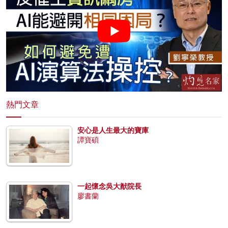
熱門文章
安心是人生最大的寶庫
譚寶碩
一起懷念吳大猷院長
廖書蘭