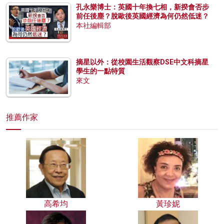
孔永樂博士：英國十年換七相，新揆會否步
前任後塵？脫歐後英國經濟為何仍然低迷？
本社編輯部
摘星以外：從校園生活觀察DSE中文科摘星
學生的一點特質
來文
推薦作家
高希均
黃珍妮