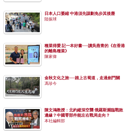
日本人口萎縮 中港須先謀劃免步其後塵
陸振球
種菜得愛 記一本好書──讀吳燕青的《在香港
的離島種菜》
陳家偉
金秋文化之旅──踏上古蜀道，走過劍門關
馮珍今
陳文鴻教授：北約縱深空襲 俄羅斯瀕臨戰敗
邊緣？中國零部件能左右戰局走向？
本社編輯部