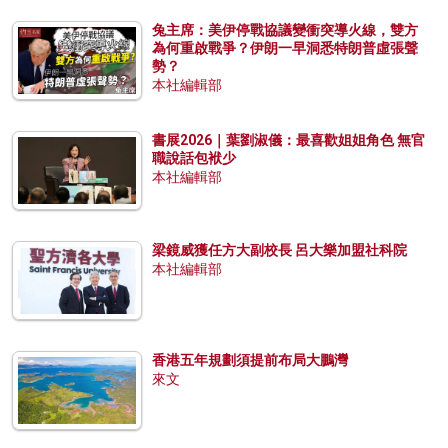
兔主席：美伊停戰協議變衝突導火線，雙方
為何重啟戰爭？伊朗一早洞悉特朗普虛張聲
勢？
本社編輯部
書展2026｜葉劉淑儀：最喜歡姐姐角色 無官
職說話包袱少
本社編輯部
梁鏡威獲任方大副校長 呂大樂加盟社科院
本社編輯部
香港五年規劃須提前布局大鵬灣
來文