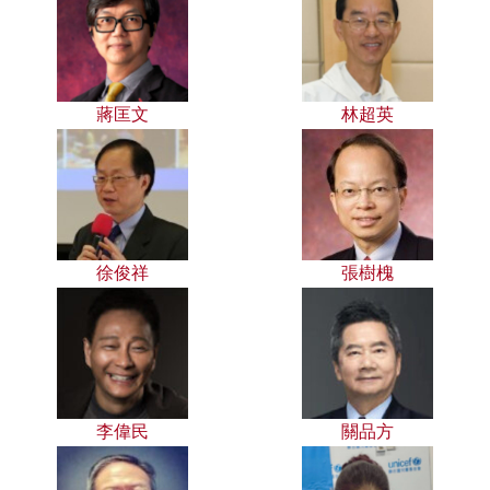
蔣匡文
林超英
徐俊祥
張樹槐
李偉民
關品方