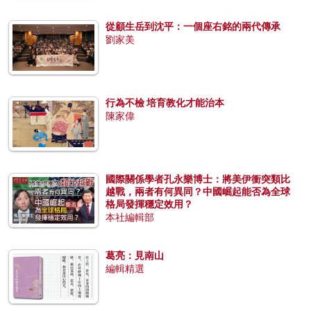
從顧生岳到沈平：一個座右銘的兩代傳承
劉家美
行為不檢 培育教化才能治本
陳家偉
國際關係學者孔永樂博士：將美伊衝突類比
越戰，兩者有何異同？中國崛起能否為全球
格局發揮穩定效用？
本社編輯部
葛亮：見南山
編輯精選