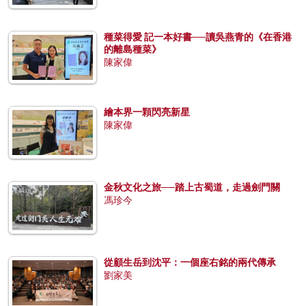
種菜得愛 記一本好書──讀吳燕青的《在香港
的離島種菜》
陳家偉
繪本界一顆閃亮新星
陳家偉
金秋文化之旅──踏上古蜀道，走過劍門關
馮珍今
從顧生岳到沈平：一個座右銘的兩代傳承
劉家美