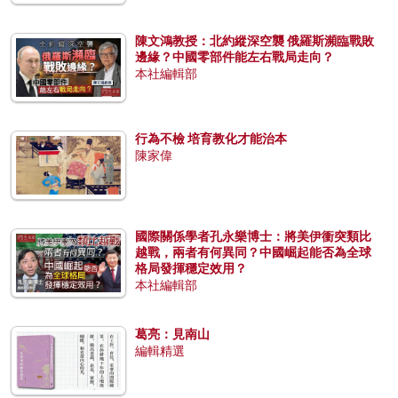
陳文鴻教授：北約縱深空襲 俄羅斯瀕臨戰敗
邊緣？中國零部件能左右戰局走向？
本社編輯部
行為不檢 培育教化才能治本
陳家偉
國際關係學者孔永樂博士：將美伊衝突類比
越戰，兩者有何異同？中國崛起能否為全球
格局發揮穩定效用？
本社編輯部
葛亮：見南山
編輯精選