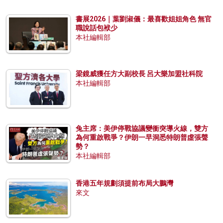
書展2026｜葉劉淑儀：最喜歡姐姐角色 無官
職說話包袱少
本社編輯部
梁鏡威獲任方大副校長 呂大樂加盟社科院
本社編輯部
兔主席：美伊停戰協議變衝突導火線，雙方
為何重啟戰爭？伊朗一早洞悉特朗普虛張聲
勢？
本社編輯部
香港五年規劃須提前布局大鵬灣
來文