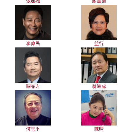
張建雄
廖書蘭
李偉民
益行
關品方
翁港成
何志平
陳晴