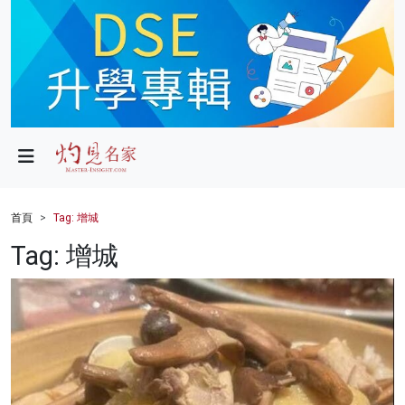
政局
教育
文化
財經
首頁
Tag: 增城
生活
Tag: 增城
健康
商業
科技
影片