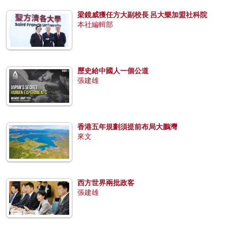
梁鏡威獲任方大副校長 呂大樂加盟社科院
本社編輯部
歷史給中國人一個公道
張建雄
香港五年規劃須提前布局大鵬灣
來文
西方世界兩批政客
張建雄