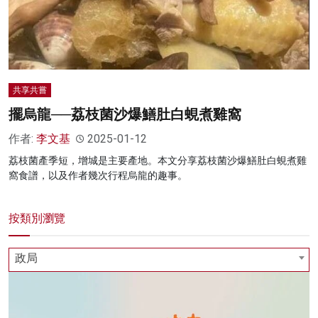
名家榜
灼見活動
關於我們
共享共嘗
擺烏龍──荔枝菌沙爆鱔肚白蜆煮雞窩
作者:
李文基
2025-01-12
荔枝菌產季短，增城是主要產地。本文分享荔枝菌沙爆鱔肚白蜆煮雞
窩食譜，以及作者幾次行程烏龍的趣事。
按類別瀏覽
政局