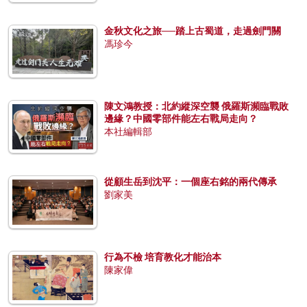
金秋文化之旅──踏上古蜀道，走過劍門關
馮珍今
陳文鴻教授：北約縱深空襲 俄羅斯瀕臨戰敗
邊緣？中國零部件能左右戰局走向？
本社編輯部
從顧生岳到沈平：一個座右銘的兩代傳承
劉家美
行為不檢 培育教化才能治本
陳家偉