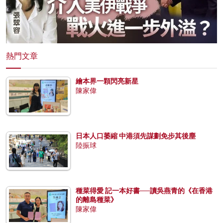
熱門文章
繪本界一顆閃亮新星
陳家偉
日本人口萎縮 中港須先謀劃免步其後塵
陸振球
種菜得愛 記一本好書──讀吳燕青的《在香港
的離島種菜》
陳家偉