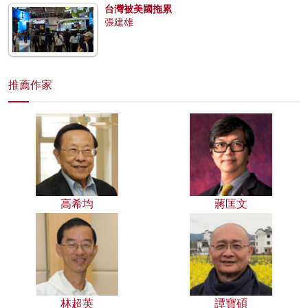
台灣被美國拖累
張建雄
推薦作家
高希均
蔣匡文
林超英
譚寶碩