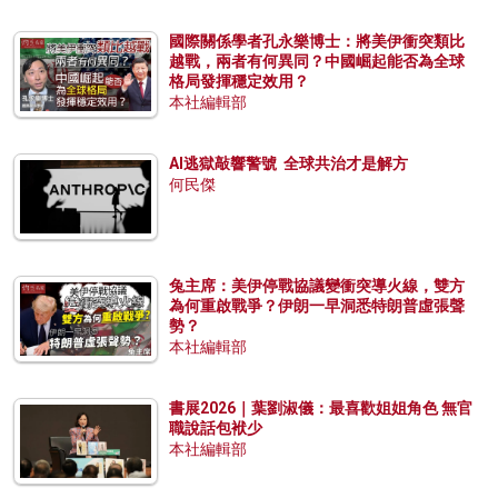
國際關係學者孔永樂博士：將美伊衝突類比
越戰，兩者有何異同？中國崛起能否為全球
格局發揮穩定效用？
本社編輯部
AI逃獄敲響警號 全球共治才是解方
何民傑
兔主席：美伊停戰協議變衝突導火線，雙方
為何重啟戰爭？伊朗一早洞悉特朗普虛張聲
勢？
本社編輯部
書展2026｜葉劉淑儀：最喜歡姐姐角色 無官
職說話包袱少
本社編輯部