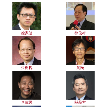
徐家健
徐俊祥
張樹槐
黃氏
李偉民
關品方