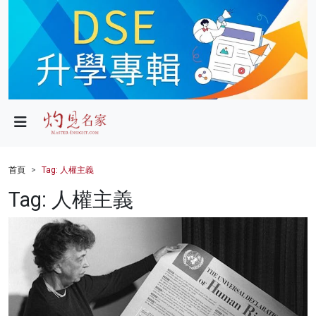
政局
教育
文化
財經
首頁
Tag: 人權主義
生活
Tag: 人權主義
健康
商業
科技
影片