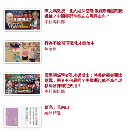
陳文鴻教授：北約縱深空襲 俄羅斯瀕臨戰敗
邊緣？中國零部件能左右戰局走向？
本社編輯部
行為不檢 培育教化才能治本
陳家偉
國際關係學者孔永樂博士：將美伊衝突類比
越戰，兩者有何異同？中國崛起能否為全球
格局發揮穩定效用？
本社編輯部
葛亮：見南山
編輯精選