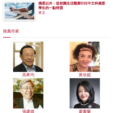
摘星以外：從校園生活觀察DSE中文科摘星
學生的一點特質
來文
推薦作家
高希均
黃珍妮
張建雄
廖書蘭