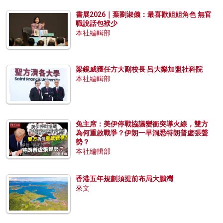
書展2026｜葉劉淑儀：最喜歡姐姐角色 無官
職說話包袱少
本社編輯部
梁鏡威獲任方大副校長 呂大樂加盟社科院
本社編輯部
兔主席：美伊停戰協議變衝突導火線，雙方
為何重啟戰爭？伊朗一早洞悉特朗普虛張聲
勢？
本社編輯部
香港五年規劃須提前布局大鵬灣
來文