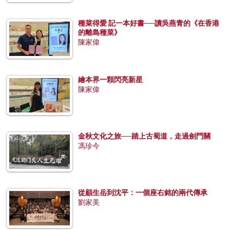
種菜得愛 記一本好書──讀吳燕青的《在香港
的離島種菜》
陳家偉
繪本界一顆閃亮新星
陳家偉
金秋文化之旅──踏上古蜀道，走過劍門關
馮珍今
從顧生岳到沈平：一個座右銘的兩代傳承
劉家美