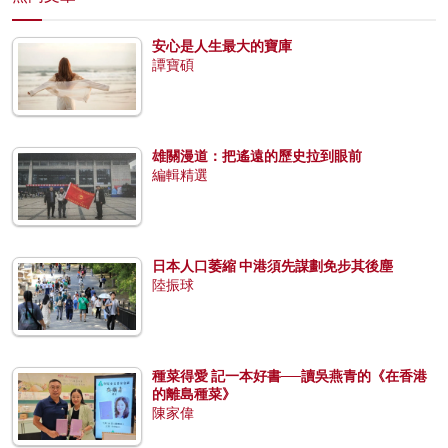
安心是人生最大的寶庫
譚寶碩
雄關漫道：把遙遠的歷史拉到眼前
編輯精選
日本人口萎縮 中港須先謀劃免步其後塵
陸振球
種菜得愛 記一本好書──讀吳燕青的《在香港
的離島種菜》
陳家偉