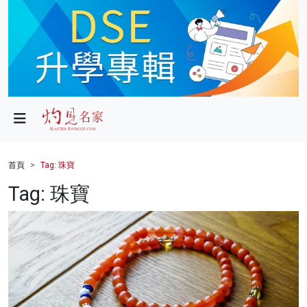
政局
教育
文化
財經
首頁
Tag: 珠寶
生活
Tag: 珠寶
健康
商業
科技
影片