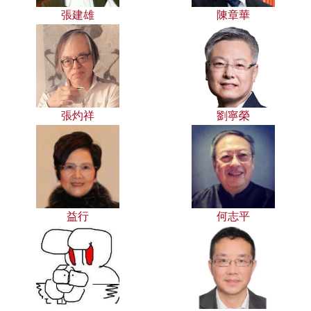
張建雄
陳章華
張灼祥
劉寧榮
益行
何志平