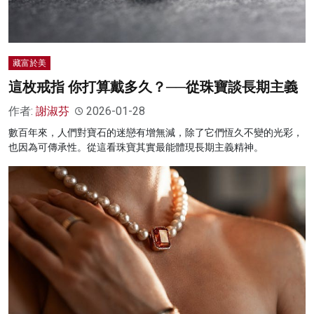
藏富於美
這枚戒指 你打算戴多久？──從珠寶談長期主義
作者:
謝淑芬
2026-01-28
數百年來，人們對寶石的迷戀有增無減，除了它們恆久不變的光彩，
也因為可傳承性。從這看珠寶其實最能體現長期主義精神。