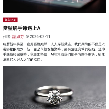
藏富於美
當聖牌手鍊遇上AI
作者:
謝淑芬
2026-02-11
農曆新年將至，處處張燈結綵，人人穿新戴吉。我們期盼的不僅是衣
裳飾物的煥然一新，更是與親友相聚時，那份溫暖真摯的祝福。這串
手鍊最終完成時，我更加堅信：AI能幫助我們把事情做得更快，卻無
法取代人與人之間的溫度。