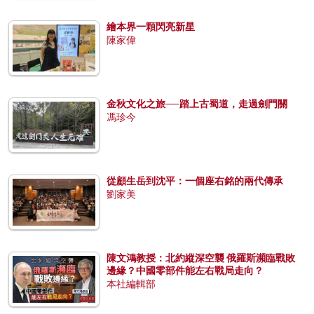
繪本界一顆閃亮新星
陳家偉
金秋文化之旅──踏上古蜀道，走過劍門關
馮珍今
從顧生岳到沈平：一個座右銘的兩代傳承
劉家美
陳文鴻教授：北約縱深空襲 俄羅斯瀕臨戰敗
邊緣？中國零部件能左右戰局走向？
本社編輯部