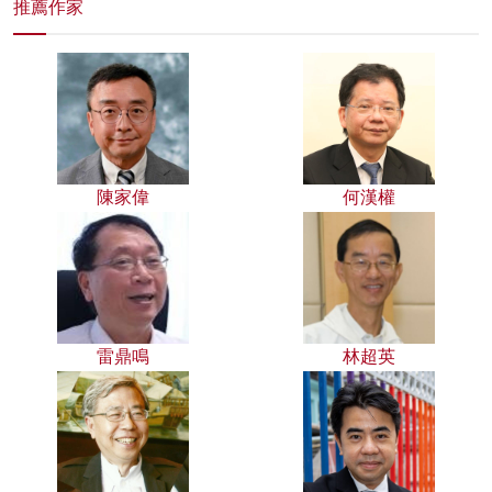
推薦作家
陳家偉
何漢權
雷鼎鳴
林超英