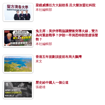
梁鏡威獲任方大副校長 呂大樂加盟社科院
本社編輯部
兔主席：美伊停戰協議變衝突導火線，雙方
為何重啟戰爭？伊朗一早洞悉特朗普虛張聲
勢？
本社編輯部
香港五年規劃須提前布局大鵬灣
來文
歷史給中國人一個公道
張建雄