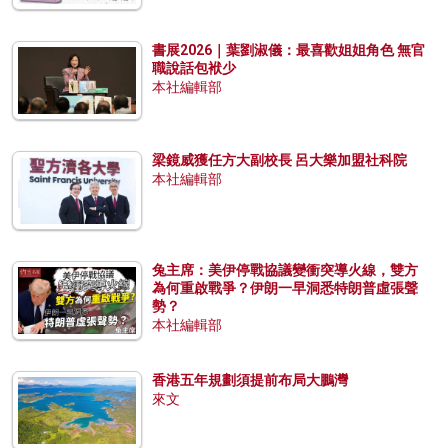
書展2026｜葉劉淑儀：最喜歡姐姐角色 無官
職說話包袱少
本社編輯部
梁鏡威獲任方大副校長 呂大樂加盟社科院
本社編輯部
兔主席：美伊停戰協議變衝突導火線，雙方
為何重啟戰爭？伊朗一早洞悉特朗普虛張聲
勢？
本社編輯部
香港五年規劃須提前布局大鵬灣
來文