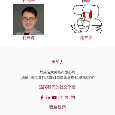
何志平
陳晴
何民傑
兔主席
承印人
灼見名家傳媒有限公司
地址 : 香港黃竹坑道21號環匯廣場10樓1002室
追蹤我們的社交平台
聯絡我們