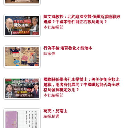
陳文鴻教授：北約縱深空襲 俄羅斯瀕臨戰敗
邊緣？中國零部件能左右戰局走向？
本社編輯部
行為不檢 培育教化才能治本
陳家偉
國際關係學者孔永樂博士：將美伊衝突類比
越戰，兩者有何異同？中國崛起能否為全球
格局發揮穩定效用？
本社編輯部
葛亮：見南山
編輯精選