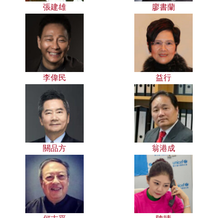
張建雄
廖書蘭
李偉民
益行
關品方
翁港成