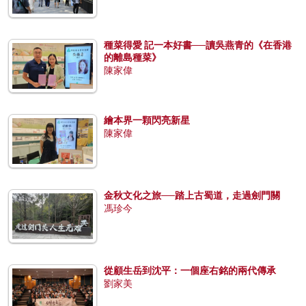
種菜得愛 記一本好書──讀吳燕青的《在香港
的離島種菜》
陳家偉
繪本界一顆閃亮新星
陳家偉
金秋文化之旅──踏上古蜀道，走過劍門關
馮珍今
從顧生岳到沈平：一個座右銘的兩代傳承
劉家美