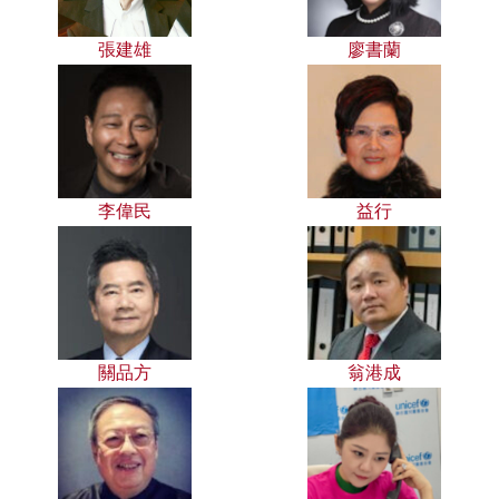
張建雄
廖書蘭
李偉民
益行
關品方
翁港成