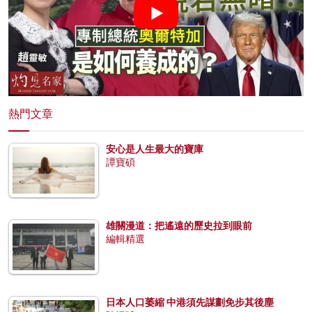
熱門文章
安心是人生最大的寶庫
譚寶碩
雄關漫道：把遙遠的歷史拉到眼前
編輯精選
日本人口萎縮 中港須先謀劃免步其後塵