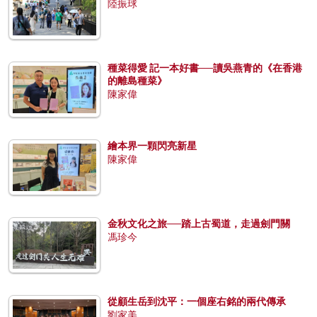
陸振球
種菜得愛 記一本好書──讀吳燕青的《在香港
的離島種菜》
陳家偉
繪本界一顆閃亮新星
陳家偉
金秋文化之旅──踏上古蜀道，走過劍門關
馮珍今
從顧生岳到沈平：一個座右銘的兩代傳承
劉家美