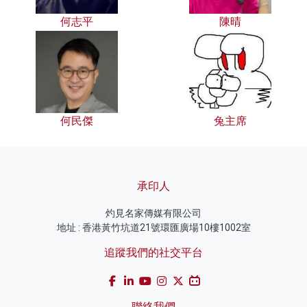
何志平
陳晴
何民傑
兔主席
承印人
灼見名家傳媒有限公司
地址 : 香港黃竹坑道21號環匯廣場10樓1002室
追蹤我們的社交平台
聯絡我們