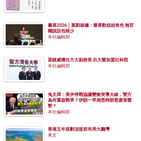
書展2026｜葉劉淑儀：最喜歡姐姐角色 無官
職說話包袱少
本社編輯部
梁鏡威獲任方大副校長 呂大樂加盟社科院
本社編輯部
兔主席：美伊停戰協議變衝突導火線，雙方
為何重啟戰爭？伊朗一早洞悉特朗普虛張聲
勢？
本社編輯部
香港五年規劃須提前布局大鵬灣
來文