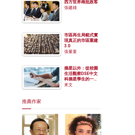
西方世界兩批政客
張建雄
市區再生局範式實
現真正的市區重建
3.0
張量童
摘星以外：從校園
生活觀察DSE中文
科摘星學生的一點
特質
來文
推薦作家