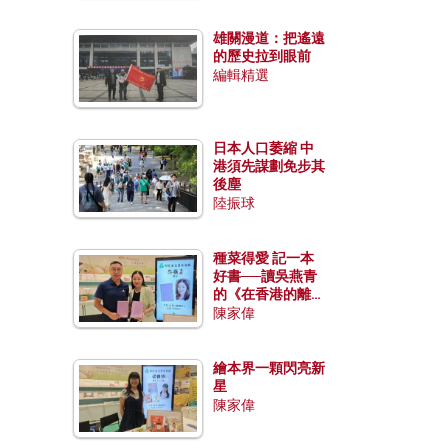
雄關漫道：把遙遠
的歷史拉到眼前
編輯精選
日本人口萎縮 中
港須先謀劃免步其
後塵
陸振球
種菜得愛 記一本
好書──讀吳燕青
的《在香港的離島
種菜》
陳家偉
繪本界一顆閃亮新
星
陳家偉