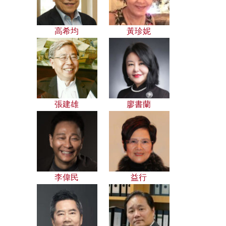
高希均
黃珍妮
張建雄
廖書蘭
李偉民
益行