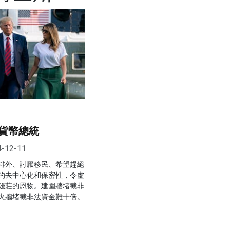
貨幣總統
4-12-11
排外、討厭移民、希望趕絕
的去中心化和保密性，令虛
錢莊的恩物。建圍牆堵截非
火牆堵截非法資金難十倍。