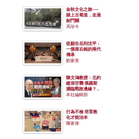
金秋文化之旅──
踏上古蜀道，走過
劍門關
馮珍今
從顧生岳到沈平：
一個座右銘的兩代
傳承
劉家美
陳文鴻教授：北約
縱深空襲 俄羅斯
瀕臨戰敗邊緣？中
國零部件能左右戰
本社編輯部
局走向？
行為不檢 培育教
化才能治本
陳家偉