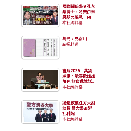
國際關係學者孔永
樂博士：將美伊衝
突類比越戰，兩者
有何異同？中國崛
本社編輯部
起能否為全球格局
發揮穩定效用？
葛亮：見南山
編輯精選
書展2026｜葉劉
淑儀：最喜歡姐姐
角色 無官職說話
包袱少
本社編輯部
梁鏡威獲任方大副
校長 呂大樂加盟
社科院
本社編輯部