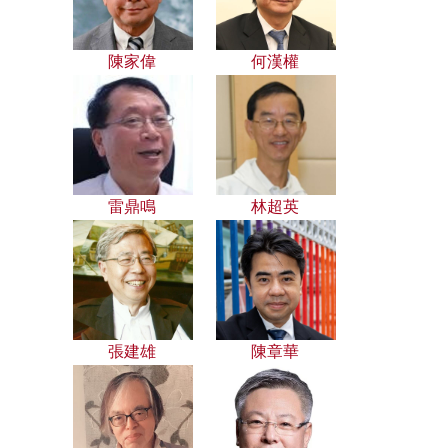
陳家偉
何漢權
雷鼎鳴
林超英
張建雄
陳章華