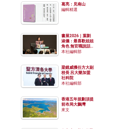
葛亮：見南山
編輯精選
書展2026｜葉劉
淑儀：最喜歡姐姐
角色 無官職說話
包袱少
本社編輯部
梁鏡威獲任方大副
校長 呂大樂加盟
社科院
本社編輯部
香港五年規劃須提
前布局大鵬灣
來文