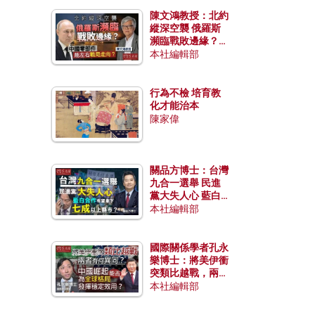
陳文鴻教授：北約
縱深空襲 俄羅斯
瀕臨戰敗邊緣？中
國零部件能左右戰
本社編輯部
局走向？
行為不檢 培育教
化才能治本
陳家偉
關品方博士：台灣
九合一選舉 民進
黨大失人心 藍白
合作有望拿下七成
本社編輯部
以上縣市？
國際關係學者孔永
樂博士：將美伊衝
突類比越戰，兩者
有何異同？中國崛
本社編輯部
起能否為全球格局
發揮穩定效用？