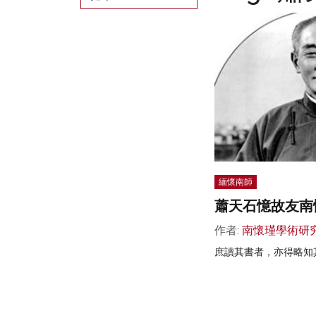
緬懷南師
蕭天石憶故友南
作者:
南懷瑾學術研
庶讀其書者，亦得略知