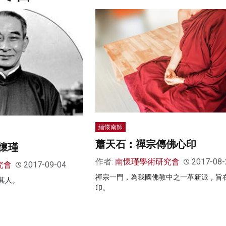
緬懷南師
蕭天石：禪宗傳佛心印
懷瑾
作者:
南懷瑾學術研究會
2017-08-
究會
2017-09-04
禪宗一門，為我國佛教中之一革新派，旨
其人。
印。