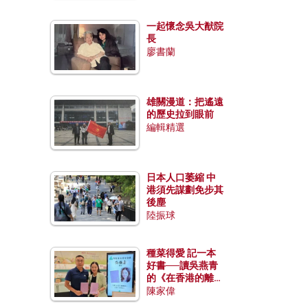
一起懷念吳大猷院
長
廖書蘭
雄關漫道：把遙遠
的歷史拉到眼前
編輯精選
日本人口萎縮 中
港須先謀劃免步其
後塵
陸振球
種菜得愛 記一本
好書──讀吳燕青
的《在香港的離島
種菜》
陳家偉