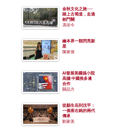
金秋文化之旅──
踏上古蜀道，走過
劍門關
馮珍今
繪本界一顆閃亮新
星
陳家偉
AI發展美國搞小院
高牆 中國推多邊
合作
關品方
從顧生岳到沈平：
一個座右銘的兩代
傳承
劉家美