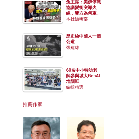
兔主席：美伊停戰
協議變衝突導火
線，雙方為何重啟
戰爭？伊朗一早洞
本社編輯部
悉特朗普虛張聲
勢？
歷史給中國人一個
公道
張建雄
60名中小特幼老
師參與城大GenAI
培訓班
編輯精選
推薦作家