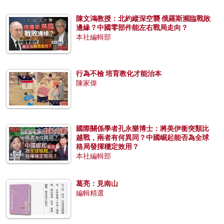
陳文鴻教授：北約縱深空襲 俄羅斯瀕臨戰敗
邊緣？中國零部件能左右戰局走向？
本社編輯部
行為不檢 培育教化才能治本
陳家偉
國際關係學者孔永樂博士：將美伊衝突類比
越戰，兩者有何異同？中國崛起能否為全球
格局發揮穩定效用？
本社編輯部
葛亮：見南山
編輯精選