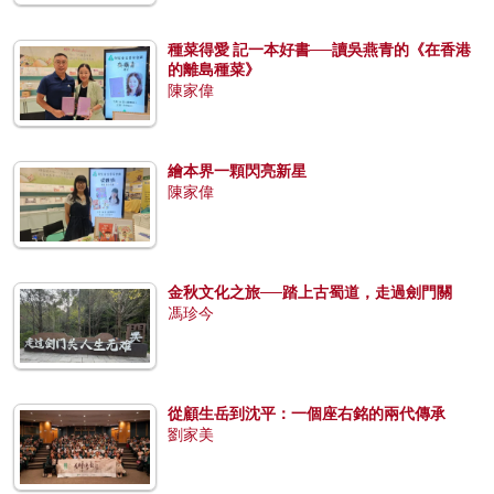
種菜得愛 記一本好書──讀吳燕青的《在香港
的離島種菜》
陳家偉
繪本界一顆閃亮新星
陳家偉
金秋文化之旅──踏上古蜀道，走過劍門關
馮珍今
從顧生岳到沈平：一個座右銘的兩代傳承
劉家美