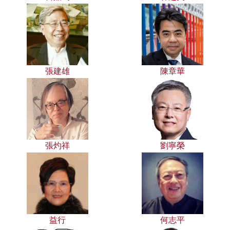
張建雄
陳章華
張灼祥
劉寧榮
益行
何志平