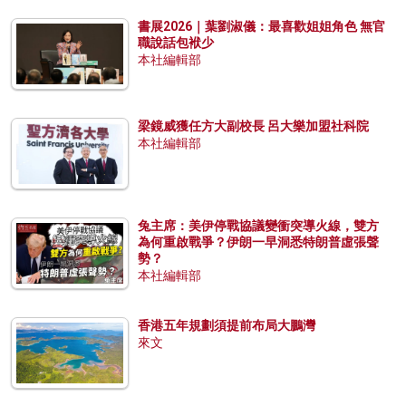
書展2026｜葉劉淑儀：最喜歡姐姐角色 無官
職說話包袱少
本社編輯部
梁鏡威獲任方大副校長 呂大樂加盟社科院
本社編輯部
兔主席：美伊停戰協議變衝突導火線，雙方
為何重啟戰爭？伊朗一早洞悉特朗普虛張聲
勢？
本社編輯部
香港五年規劃須提前布局大鵬灣
來文