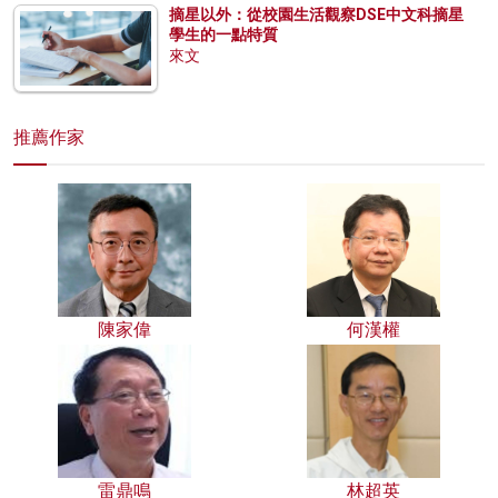
摘星以外：從校園生活觀察DSE中文科摘星
學生的一點特質
來文
推薦作家
陳家偉
何漢權
雷鼎鳴
林超英