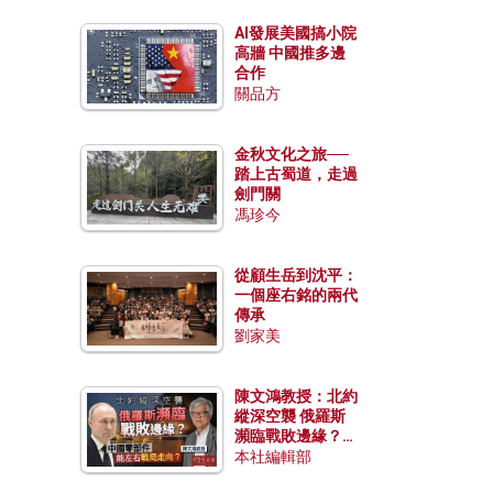
AI發展美國搞小院
高牆 中國推多邊
合作
關品方
金秋文化之旅──
踏上古蜀道，走過
劍門關
馮珍今
從顧生岳到沈平：
一個座右銘的兩代
傳承
劉家美
陳文鴻教授：北約
縱深空襲 俄羅斯
瀕臨戰敗邊緣？中
國零部件能左右戰
本社編輯部
局走向？