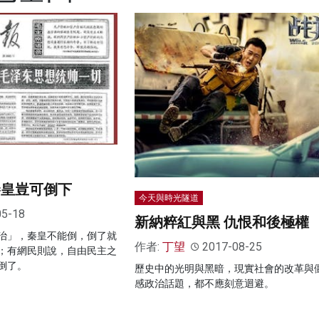
秦皇豈可倒下
今天與時光隧道
05-18
新納粹紅與黑 仇恨和後極權
治」，秦皇不能倒，倒了就
作者:
丁望
2017-08-25
；有網民則說，自由民主之
倒了。
歷史中的光明與黑暗，現實社會的改革與
感政治話題，都不應刻意迴避。