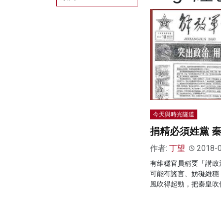
今天與時光隧道
捐精必須姓黨 
作者:
丁望
2018-
有維穩官員稱要「講政
可能有謠言、妨礙維穩
風吹得起勁，把秦皇吹