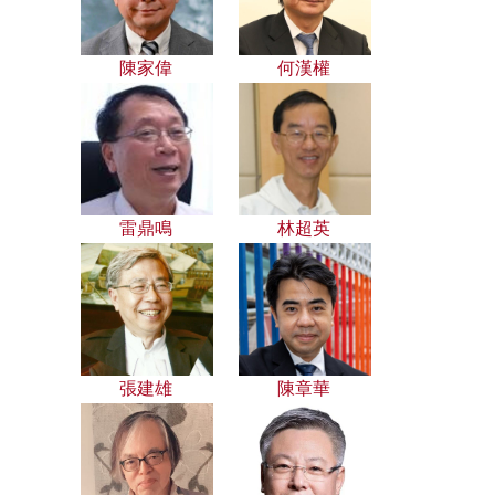
陳家偉
何漢權
雷鼎鳴
林超英
張建雄
陳章華