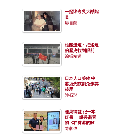
一起懷念吳大猷院
長
廖書蘭
雄關漫道：把遙遠
的歷史拉到眼前
編輯精選
日本人口萎縮 中
港須先謀劃免步其
後塵
陸振球
種菜得愛 記一本
好書──讀吳燕青
的《在香港的離島
種菜》
陳家偉