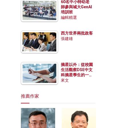
60名中小特幼老
師參與城大GenAI
培訓班
編輯精選
西方世界兩批政客
張建雄
摘星以外：從校園
生活觀察DSE中文
科摘星學生的一點
特質
來文
推薦作家