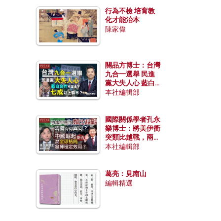
行為不檢 培育教
化才能治本
陳家偉
關品方博士：台灣
九合一選舉 民進
黨大失人心 藍白
合作有望拿下七成
本社編輯部
以上縣市？
國際關係學者孔永
樂博士：將美伊衝
突類比越戰，兩者
有何異同？中國崛
本社編輯部
起能否為全球格局
發揮穩定效用？
葛亮：見南山
編輯精選