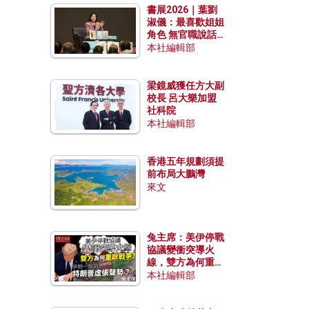
書展2026｜葉劉
淑儀：最喜歡姐姐
角色 無官職說話
包袱少
本社編輯部
梁鏡威獲任方大副
校長 呂大樂加盟
社科院
本社編輯部
香港五年規劃須提
前布局大鵬灣
來文
兔主席：美伊停戰
協議變衝突導火
線，雙方為何重啟
戰爭？伊朗一早洞
本社編輯部
悉特朗普虛張聲
勢？