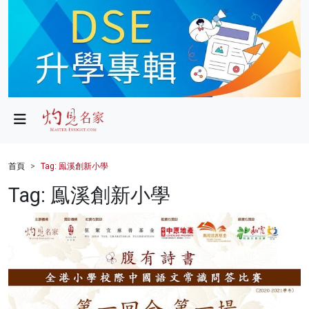
政局
教育
文化
財經
首頁
Tag: 鳯溪創新小學
生活
Tag: 鳯溪創新小學
健康
商業
科技
影片