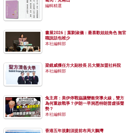
葛亮：見南山
編輯精選
書展2026｜葉劉淑儀：最喜歡姐姐角色 無官
職說話包袱少
本社編輯部
梁鏡威獲任方大副校長 呂大樂加盟社科院
本社編輯部
兔主席：美伊停戰協議變衝突導火線，雙方
為何重啟戰爭？伊朗一早洞悉特朗普虛張聲
勢？
本社編輯部
香港五年規劃須提前布局大鵬灣