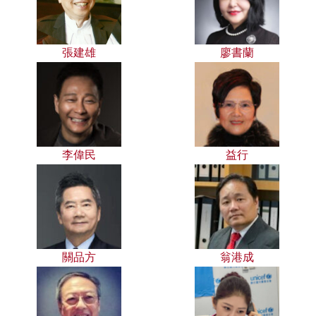
張建雄
廖書蘭
李偉民
益行
關品方
翁港成