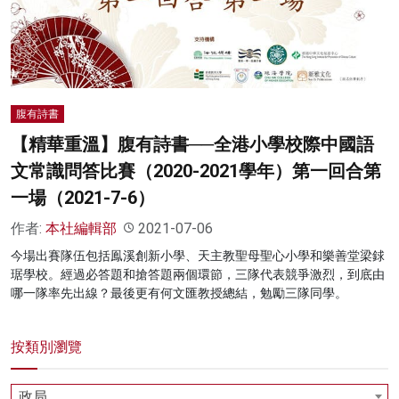
名家榜
灼見活動
關於我們
腹有詩書
【精華重溫】腹有詩書──全港小學校際中國語
文常識問答比賽（2020-2021學年）第一回合第
一場（2021-7-6）
作者:
本社編輯部
2021-07-06
今場出賽隊伍包括鳯溪創新小學、天主教聖母聖心小學和樂善堂梁銶
琚學校。經過必答題和搶答題兩個環節，三隊代表競爭激烈，到底由
哪一隊率先出線？最後更有何文匯教授總結，勉勵三隊同學。
按類別瀏覽
政局