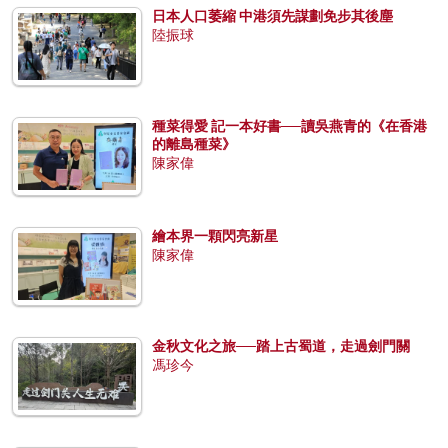
日本人口萎縮 中港須先謀劃免步其後塵
陸振球
種菜得愛 記一本好書──讀吳燕青的《在香港
的離島種菜》
陳家偉
繪本界一顆閃亮新星
陳家偉
金秋文化之旅──踏上古蜀道，走過劍門關
馮珍今