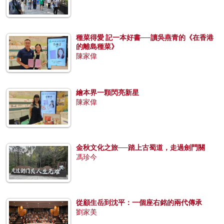
種菜得愛 記一本好書──讀吳燕青的《在香港
的離島種菜》
陳家偉
繪本界一顆閃亮新星
陳家偉
金秋文化之旅──踏上古蜀道，走過劍門關
馮珍今
從顧生岳到沈平：一個座右銘的兩代傳承
劉家美