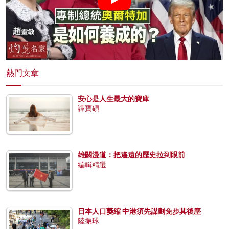
熱門文章
安心是人生最大的寶庫
譚寶碩
雄關漫道：把遙遠的歷史拉到眼前
編輯精選
日本人口萎縮 中港須先謀劃免步其後塵
陸振球