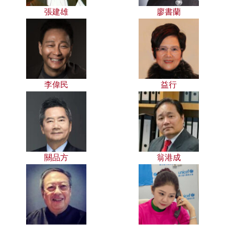
張建雄
廖書蘭
李偉民
益行
關品方
翁港成