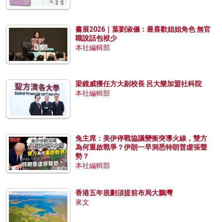
書展2026｜葉劉淑儀：最喜歡姐姐角色 無官
職說話包袱少
本社編輯部
梁鏡威獲任方大副校長 呂大樂加盟社科院
本社編輯部
兔主席：美伊停戰協議變衝突導火線，雙方
為何重啟戰爭？伊朗一早洞悉特朗普虛張聲
勢？
本社編輯部
香港五年規劃須提前布局大鵬灣
來文