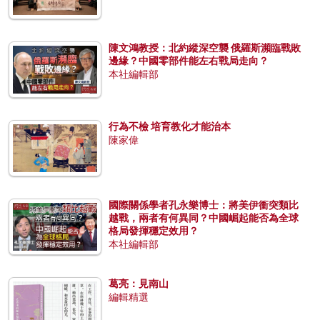
陳文鴻教授：北約縱深空襲 俄羅斯瀕臨戰敗
邊緣？中國零部件能左右戰局走向？
本社編輯部
行為不檢 培育教化才能治本
陳家偉
國際關係學者孔永樂博士：將美伊衝突類比
越戰，兩者有何異同？中國崛起能否為全球
格局發揮穩定效用？
本社編輯部
葛亮：見南山
編輯精選