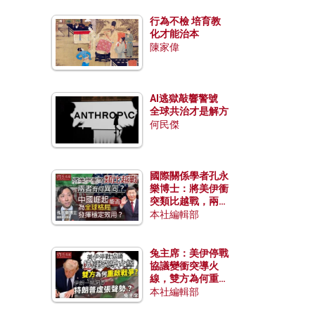
行為不檢 培育教
化才能治本
陳家偉
AI逃獄敲響警號
全球共治才是解方
何民傑
國際關係學者孔永
樂博士：將美伊衝
突類比越戰，兩者
有何異同？中國崛
本社編輯部
起能否為全球格局
發揮穩定效用？
兔主席：美伊停戰
協議變衝突導火
線，雙方為何重啟
戰爭？伊朗一早洞
本社編輯部
悉特朗普虛張聲