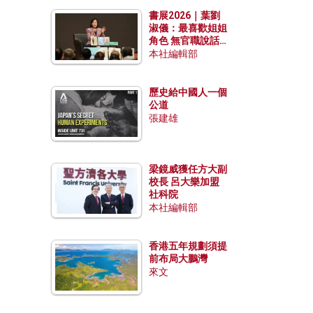
勢？
書展2026｜葉劉
淑儀：最喜歡姐姐
角色 無官職說話
包袱少
本社編輯部
歷史給中國人一個
公道
張建雄
梁鏡威獲任方大副
校長 呂大樂加盟
社科院
本社編輯部
香港五年規劃須提
前布局大鵬灣
來文