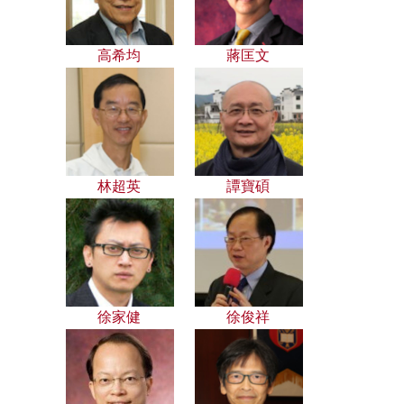
高希均
蔣匡文
林超英
譚寶碩
徐家健
徐俊祥