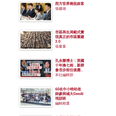
西方世界兩批政客
張建雄
市區再生局範式實
現真正的市區重建
3.0
張量童
孔永樂博士：英國
十年換七相，新揆
會否步前任後塵？
脫歐後英國經濟為
本社編輯部
何仍然低迷？
60名中小特幼老
師參與城大GenAI
培訓班
編輯精選