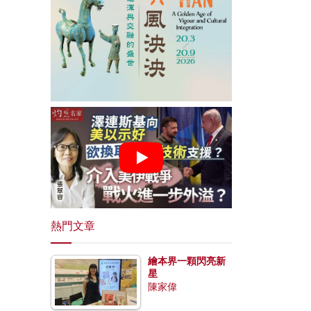
熱門文章
繪本界一顆閃亮新
星
陳家偉