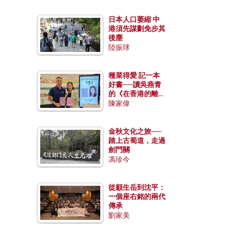
日本人口萎縮 中
港須先謀劃免步其
後塵
陸振球
種菜得愛 記一本
好書──讀吳燕青
的《在香港的離島
種菜》
陳家偉
金秋文化之旅──
踏上古蜀道，走過
劍門關
馮珍今
從顧生岳到沈平：
一個座右銘的兩代
傳承
劉家美