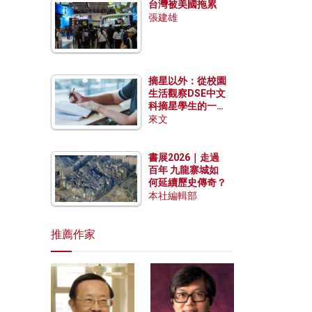
台灣被美國拖累
張建雄
摘星以外：從校園
生活觀察DSE中文
科摘星學生的一點
特質
來文
書展2026｜走過
百年 九龍寨城如
何延續歷史傳奇？
本社編輯部
推薦作家