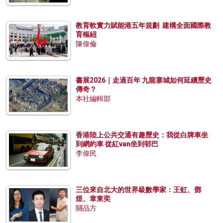
教育軟實力賦能港五年規劃 建構全面國際教
育樞紐
陳偉倫
書展2026｜走過百年 九龍寨城如何延續歷史
傳奇？
本社編輯部
香港陸上公共交通有趣歷史：我從白牌車坐
到網約車 從紅van坐到邨巴
李偉民
三位來自北大的世界級數學家：王虹、鄧
煜、韋東奕
關品方