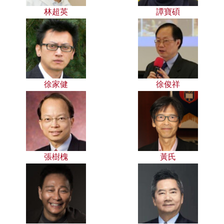
林超英
譚寶碩
徐家健
徐俊祥
張樹槐
黃氏