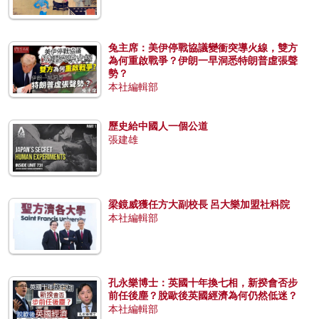
兔主席：美伊停戰協議變衝突導火線，雙方
為何重啟戰爭？伊朗一早洞悉特朗普虛張聲
勢？
本社編輯部
歷史給中國人一個公道
張建雄
梁鏡威獲任方大副校長 呂大樂加盟社科院
本社編輯部
孔永樂博士：英國十年換七相，新揆會否步
前任後塵？脫歐後英國經濟為何仍然低迷？
本社編輯部