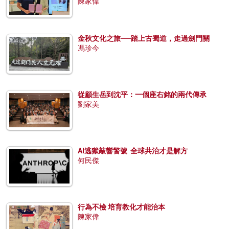
陳家偉
金秋文化之旅──踏上古蜀道，走過劍門關
馮珍今
從顧生岳到沈平：一個座右銘的兩代傳承
劉家美
AI逃獄敲響警號 全球共治才是解方
何民傑
行為不檢 培育教化才能治本
陳家偉