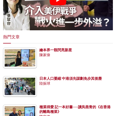
熱門文章
繪本界一顆閃亮新星
陳家偉
日本人口萎縮 中港須先謀劃免步其後塵
陸振球
種菜得愛 記一本好書──讀吳燕青的《在香港
的離島種菜》