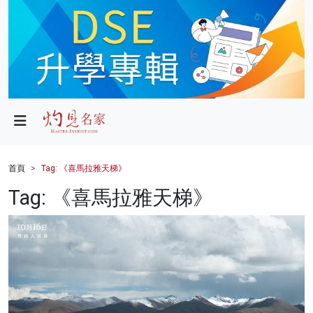
政局
教育
文化
財經
首頁
Tag: 《喜馬拉雅天梯》
生活
Tag: 《喜馬拉雅天梯》
健康
商業
科技
影片