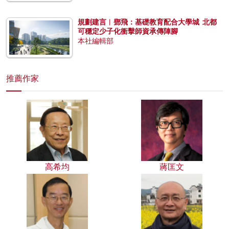
規劃建言︱鄧飛：基礎教育配合大學城 北都
可穩定少子化衝擊師資承傳陣腳
本社編輯部
推薦作家
高希均
蔣匡文