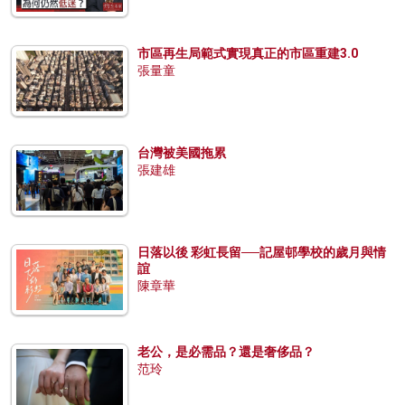
市區再生局範式實現真正的市區重建3.0
張量童
台灣被美國拖累
張建雄
日落以後 彩虹長留──記屋邨學校的歲月與情
誼
陳章華
老公，是必需品？還是奢侈品？
范玲