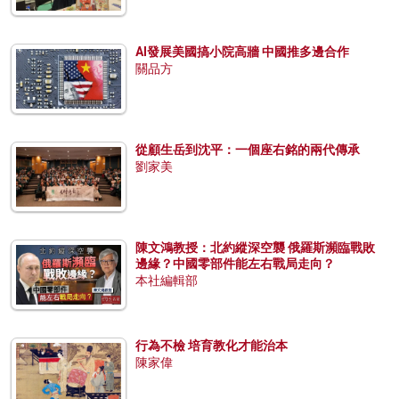
AI發展美國搞小院高牆 中國推多邊合作
關品方
從顧生岳到沈平：一個座右銘的兩代傳承
劉家美
陳文鴻教授：北約縱深空襲 俄羅斯瀕臨戰敗
邊緣？中國零部件能左右戰局走向？
本社編輯部
行為不檢 培育教化才能治本
陳家偉