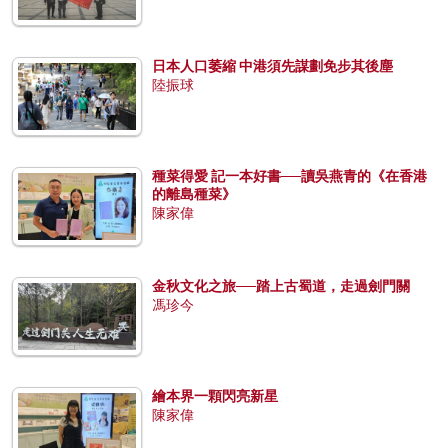
日本人口萎縮 中港須先謀劃免步其後塵
陸振球
種菜得愛 記一本好書──讀吳燕青的《在香港
的離島種菜》
陳家偉
金秋文化之旅──踏上古蜀道，走過劍門關
馮珍今
繪本界一顆閃亮新星
陳家偉