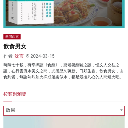
名家榜
灼見活動
關於我們
無問西東
飲食男女
作者:
沈言
2024-03-15
時隔七十載，有幸捧讀《食經》，聽老饕經驗之談，憶文人交往之
誼，在行雲流水美文之間，尤感歷久彌新、口頰生香。飲食男女，由
食到愛，無論熱烈如火抑或溫柔似水，都是最撫凡心的人間煙火吧。
按類別瀏覽
政局