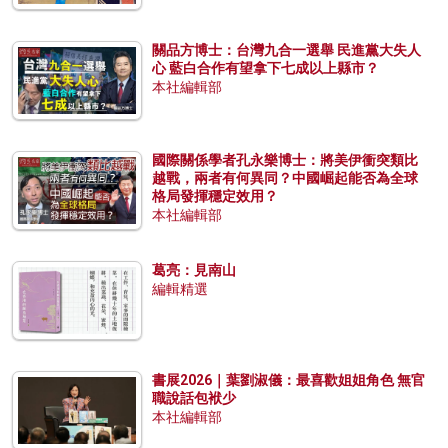
關品方博士：台灣九合一選舉 民進黨大失人
心 藍白合作有望拿下七成以上縣市？
本社編輯部
國際關係學者孔永樂博士：將美伊衝突類比
越戰，兩者有何異同？中國崛起能否為全球
格局發揮穩定效用？
本社編輯部
葛亮：見南山
編輯精選
書展2026｜葉劉淑儀：最喜歡姐姐角色 無官
職說話包袱少
本社編輯部