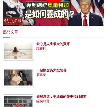
熱門文章
安心是人生最大的寶庫
譚寶碩
一起懷念吳大猷院長
廖書蘭
雄關漫道：把遙遠的歷史拉到眼前
編輯精選