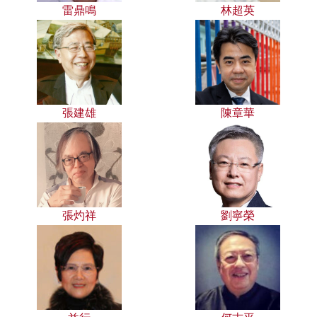
雷鼎鳴
林超英
張建雄
陳章華
張灼祥
劉寧榮