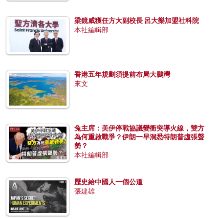
梁鏡威獲任方大副校長 呂大樂加盟社科院
本社編輯部
香港五年規劃須提前布局大鵬灣
來文
兔主席：美伊停戰協議變衝突導火線，雙方
為何重啟戰爭？伊朗一早洞悉特朗普虛張聲
勢？
本社編輯部
歷史給中國人一個公道
張建雄