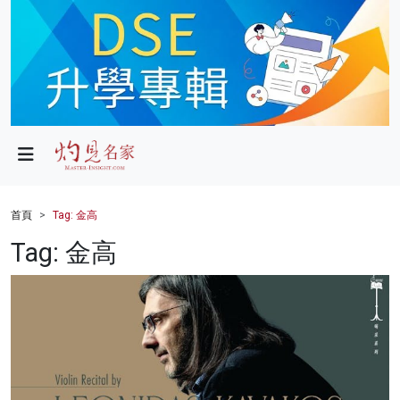
政局
教育
文化
財經
首頁
Tag: 金高
生活
Tag: 金高
健康
商業
科技
影片