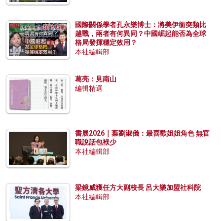
國際關係學者孔永樂博士：將美伊衝突類比
越戰，兩者有何異同？中國崛起能否為全球
格局發揮穩定效用？
本社編輯部
葛亮：見南山
編輯精選
書展2026｜葉劉淑儀：最喜歡姐姐角色 無官
職說話包袱少
本社編輯部
梁鏡威獲任方大副校長 呂大樂加盟社科院
本社編輯部