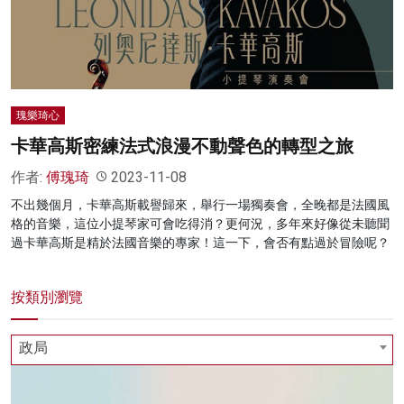
名家榜
灼見活動
關於我們
瑰樂琦心
卡華高斯密練法式浪漫不動聲色的轉型之旅
作者:
傅瑰琦
2023-11-08
不出幾個月，卡華高斯載譽歸來，舉行一場獨奏會，全晚都是法國風
格的音樂，這位小提琴家可會吃得消？更何況，多年來好像從未聽聞
過卡華高斯是精於法國音樂的專家！這一下，會否有點過於冒險呢？
按類別瀏覽
政局