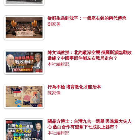
從顧生岳到沈平：一個座右銘的兩代傳承
劉家美
陳文鴻教授：北約縱深空襲 俄羅斯瀕臨戰敗
邊緣？中國零部件能左右戰局走向？
本社編輯部
行為不檢 培育教化才能治本
陳家偉
關品方博士：台灣九合一選舉 民進黨大失人
心 藍白合作有望拿下七成以上縣市？
本社編輯部