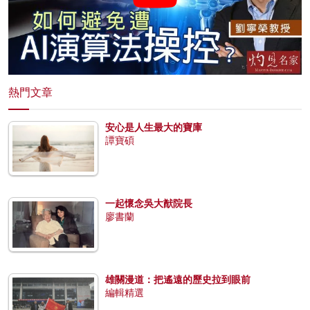
熱門文章
安心是人生最大的寶庫
譚寶碩
一起懷念吳大猷院長
廖書蘭
雄關漫道：把遙遠的歷史拉到眼前
編輯精選