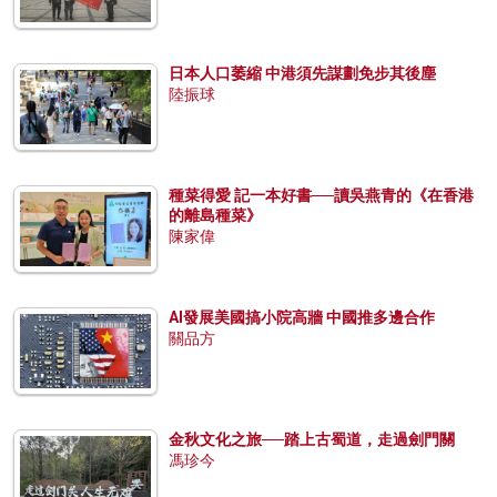
日本人口萎縮 中港須先謀劃免步其後塵
陸振球
種菜得愛 記一本好書──讀吳燕青的《在香港
的離島種菜》
陳家偉
AI發展美國搞小院高牆 中國推多邊合作
關品方
金秋文化之旅──踏上古蜀道，走過劍門關
馮珍今