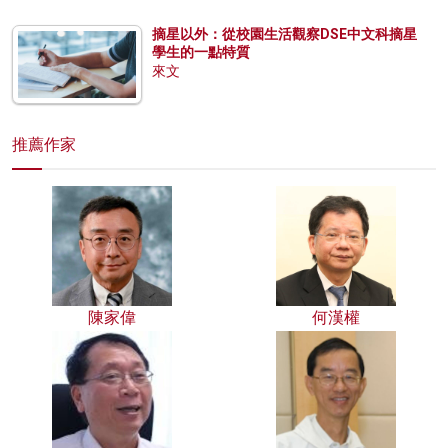
摘星以外：從校園生活觀察DSE中文科摘星
學生的一點特質
來文
推薦作家
陳家偉
何漢權