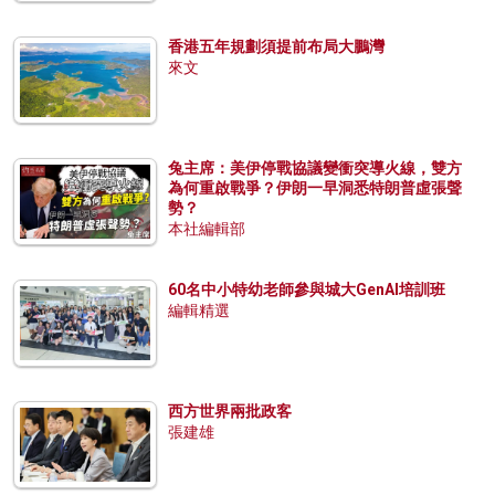
香港五年規劃須提前布局大鵬灣
來文
兔主席：美伊停戰協議變衝突導火線，雙方
為何重啟戰爭？伊朗一早洞悉特朗普虛張聲
勢？
本社編輯部
60名中小特幼老師參與城大GenAI培訓班
編輯精選
西方世界兩批政客
張建雄