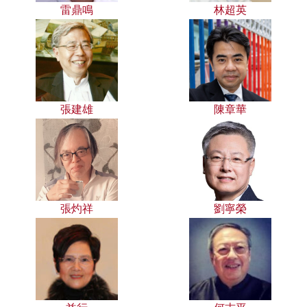
雷鼎鳴
林超英
張建雄
陳章華
張灼祥
劉寧榮