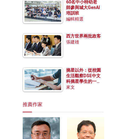
60名中小特幼老
師參與城大GenAI
培訓班
編輯精選
西方世界兩批政客
張建雄
摘星以外：從校園
生活觀察DSE中文
科摘星學生的一點
特質
來文
推薦作家