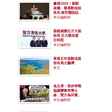
書展2026｜葉劉
淑儀：最喜歡姐姐
角色 無官職說話
包袱少
本社編輯部
梁鏡威獲任方大副
校長 呂大樂加盟
社科院
本社編輯部
香港五年規劃須提
前布局大鵬灣
來文
兔主席：美伊停戰
協議變衝突導火
線，雙方為何重啟
戰爭？伊朗一早洞
本社編輯部
悉特朗普虛張聲
勢？