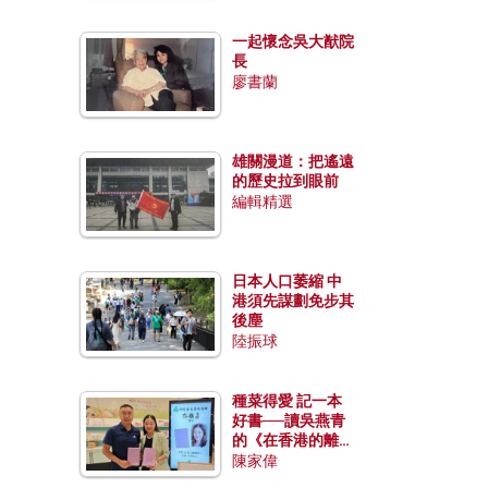
一起懷念吳大猷院
長
廖書蘭
雄關漫道：把遙遠
的歷史拉到眼前
編輯精選
日本人口萎縮 中
港須先謀劃免步其
後塵
陸振球
種菜得愛 記一本
好書──讀吳燕青
的《在香港的離島
種菜》
陳家偉