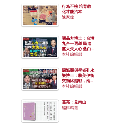
行為不檢 培育教
化才能治本
陳家偉
關品方博士：台灣
九合一選舉 民進
黨大失人心 藍白
合作有望拿下七成
本社編輯部
以上縣市？
國際關係學者孔永
樂博士：將美伊衝
突類比越戰，兩者
有何異同？中國崛
本社編輯部
起能否為全球格局
發揮穩定效用？
葛亮：見南山
編輯精選