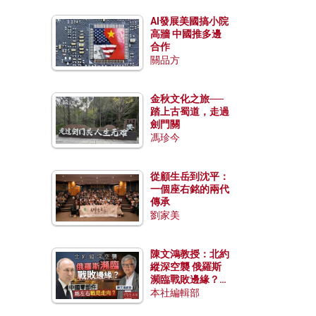
AI發展美國搞小院
高牆 中國推多邊
合作
關品方
金秋文化之旅──
踏上古蜀道，走過
劍門關
馮珍今
從顧生岳到沈平：
一個座右銘的兩代
傳承
劉家美
陳文鴻教授：北約
縱深空襲 俄羅斯
瀕臨戰敗邊緣？中
國零部件能左右戰
本社編輯部
局走向？