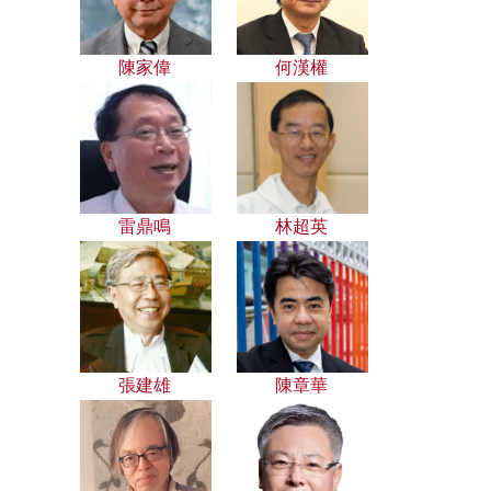
陳家偉
何漢權
雷鼎鳴
林超英
張建雄
陳章華