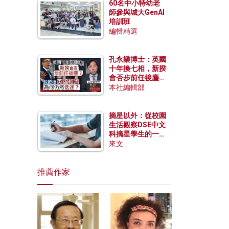
60名中小特幼老
師參與城大GenAI
培訓班
編輯精選
孔永樂博士：英國
十年換七相，新揆
會否步前任後塵？
脫歐後英國經濟為
本社編輯部
何仍然低迷？
摘星以外：從校園
生活觀察DSE中文
科摘星學生的一點
特質
來文
推薦作家