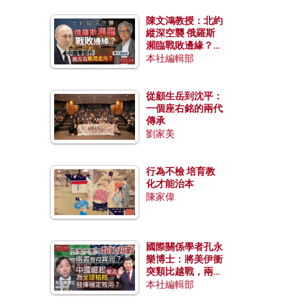
陳文鴻教授：北約
縱深空襲 俄羅斯
瀕臨戰敗邊緣？中
國零部件能左右戰
本社編輯部
局走向？
從顧生岳到沈平：
一個座右銘的兩代
傳承
劉家美
行為不檢 培育教
化才能治本
陳家偉
國際關係學者孔永
樂博士：將美伊衝
突類比越戰，兩者
有何異同？中國崛
本社編輯部
起能否為全球格局