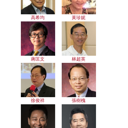
高希均
黃珍妮
蔣匡文
林超英
徐俊祥
張樹槐