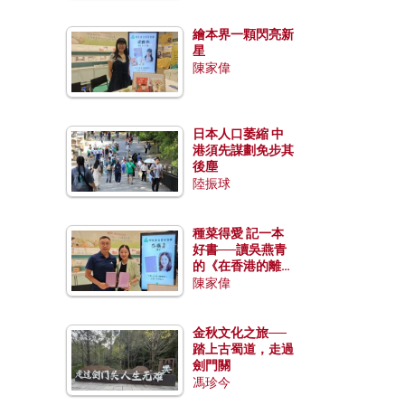
繪本界一顆閃亮新
星
陳家偉
日本人口萎縮 中
港須先謀劃免步其
後塵
陸振球
種菜得愛 記一本
好書──讀吳燕青
的《在香港的離島
種菜》
陳家偉
金秋文化之旅──
踏上古蜀道，走過
劍門關
馮珍今