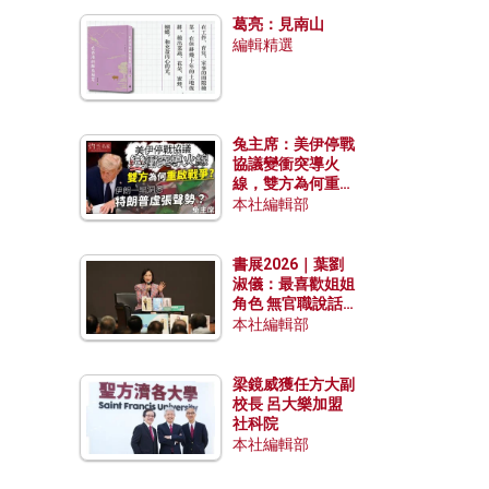
發揮穩定效用？
葛亮：見南山
編輯精選
兔主席：美伊停戰
協議變衝突導火
線，雙方為何重啟
戰爭？伊朗一早洞
本社編輯部
悉特朗普虛張聲
勢？
書展2026｜葉劉
淑儀：最喜歡姐姐
角色 無官職說話
包袱少
本社編輯部
梁鏡威獲任方大副
校長 呂大樂加盟
社科院
本社編輯部