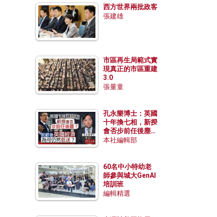
西方世界兩批政客
張建雄
市區再生局範式實
現真正的市區重建
3.0
張量童
孔永樂博士：英國
十年換七相，新揆
會否步前任後塵？
脫歐後英國經濟為
本社編輯部
何仍然低迷？
60名中小特幼老
師參與城大GenAI
培訓班
編輯精選