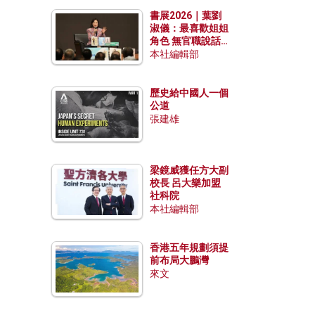
勢？
書展2026｜葉劉
淑儀：最喜歡姐姐
角色 無官職說話
包袱少
本社編輯部
歷史給中國人一個
公道
張建雄
梁鏡威獲任方大副
校長 呂大樂加盟
社科院
本社編輯部
香港五年規劃須提
前布局大鵬灣
來文