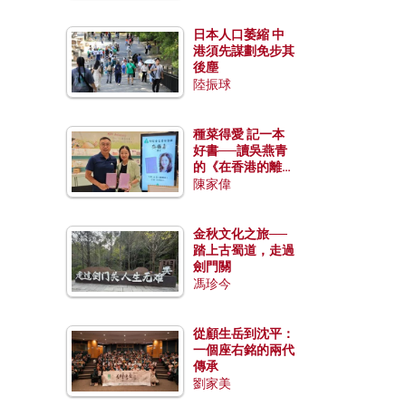
日本人口萎縮 中
港須先謀劃免步其
後塵
陸振球
種菜得愛 記一本
好書──讀吳燕青
的《在香港的離島
種菜》
陳家偉
金秋文化之旅──
踏上古蜀道，走過
劍門關
馮珍今
從顧生岳到沈平：
一個座右銘的兩代
傳承
劉家美