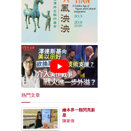
熱門文章
繪本界一顆閃亮新
星
陳家偉