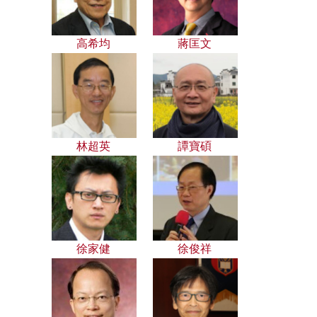
高希均
蔣匡文
林超英
譚寶碩
徐家健
徐俊祥