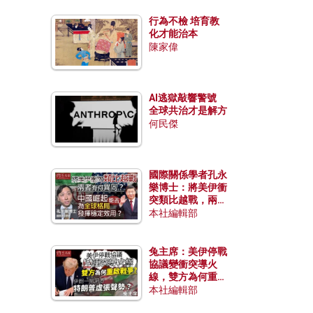
行為不檢 培育教
化才能治本
陳家偉
AI逃獄敲響警號
全球共治才是解方
何民傑
國際關係學者孔永
樂博士：將美伊衝
突類比越戰，兩者
有何異同？中國崛
本社編輯部
起能否為全球格局
發揮穩定效用？
兔主席：美伊停戰
協議變衝突導火
線，雙方為何重啟
戰爭？伊朗一早洞
本社編輯部
悉特朗普虛張聲