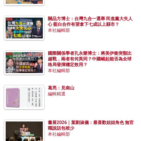
關品方博士：台灣九合一選舉 民進黨大失人
心 藍白合作有望拿下七成以上縣市？
本社編輯部
國際關係學者孔永樂博士：將美伊衝突類比
越戰，兩者有何異同？中國崛起能否為全球
格局發揮穩定效用？
本社編輯部
葛亮：見南山
編輯精選
書展2026｜葉劉淑儀：最喜歡姐姐角色 無官
職說話包袱少
本社編輯部