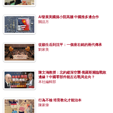
AI發展美國搞小院高牆 中國推多邊合作
關品方
從顧生岳到沈平：一個座右銘的兩代傳承
劉家美
陳文鴻教授：北約縱深空襲 俄羅斯瀕臨戰敗
邊緣？中國零部件能左右戰局走向？
本社編輯部
行為不檢 培育教化才能治本
陳家偉