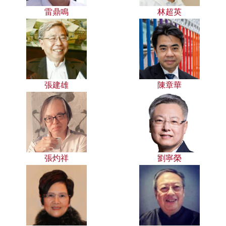
雷鼎鳴
林超英
張建雄
陳章華
張灼祥
劉寧榮