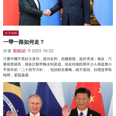
名家榜
灼見活動
關於我們
夫子自唱
一帶一路如何走？
作者:
劉銳紹
2023-10-23
只要中國不再好大喜功，急功近利，頭腦發熱，急於求成；相反，只
要按部就班，很多計劃早晚水到渠成。現在內地民間不少人再提鄧小
平當年的「二十四字方針」，包括韜光養晦，絕不當頭。目標是爭取
時間，鞏固基礎。