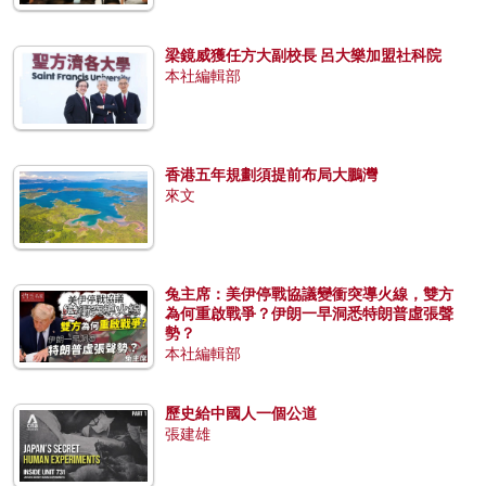
梁鏡威獲任方大副校長 呂大樂加盟社科院
本社編輯部
香港五年規劃須提前布局大鵬灣
來文
兔主席：美伊停戰協議變衝突導火線，雙方
為何重啟戰爭？伊朗一早洞悉特朗普虛張聲
勢？
本社編輯部
歷史給中國人一個公道
張建雄