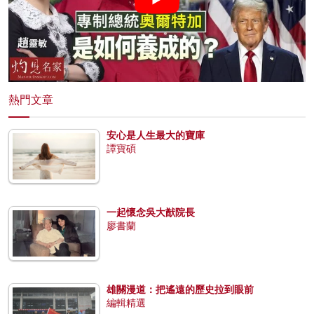
熱門文章
安心是人生最大的寶庫
譚寶碩
一起懷念吳大猷院長
廖書蘭
雄關漫道：把遙遠的歷史拉到眼前
編輯精選