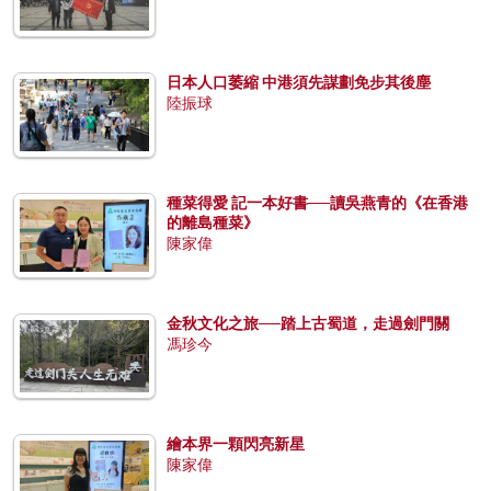
日本人口萎縮 中港須先謀劃免步其後塵
陸振球
種菜得愛 記一本好書──讀吳燕青的《在香港
的離島種菜》
陳家偉
金秋文化之旅──踏上古蜀道，走過劍門關
馮珍今
繪本界一顆閃亮新星
陳家偉