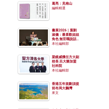
葛亮：見南山
編輯精選
書展2026｜葉劉
淑儀：最喜歡姐姐
角色 無官職說話
包袱少
本社編輯部
梁鏡威獲任方大副
校長 呂大樂加盟
社科院
本社編輯部
香港五年規劃須提
前布局大鵬灣
來文