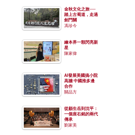
金秋文化之旅──
踏上古蜀道，走過
劍門關
馮珍今
繪本界一顆閃亮新
星
陳家偉
AI發展美國搞小院
高牆 中國推多邊
合作
關品方
從顧生岳到沈平：
一個座右銘的兩代
傳承
劉家美