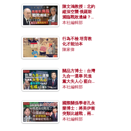
陳文鴻教授：北約
縱深空襲 俄羅斯
瀕臨戰敗邊緣？中
國零部件能左右戰
本社編輯部
局走向？
行為不檢 培育教
化才能治本
陳家偉
關品方博士：台灣
九合一選舉 民進
黨大失人心 藍白
合作有望拿下七成
本社編輯部
以上縣市？
國際關係學者孔永
樂博士：將美伊衝
突類比越戰，兩者
有何異同？中國崛
本社編輯部
起能否為全球格局
發揮穩定效用？