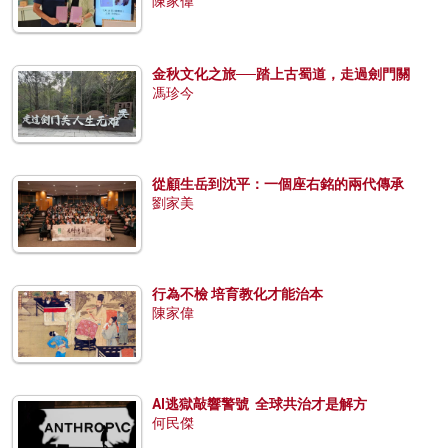
陳家偉
金秋文化之旅──踏上古蜀道，走過劍門關
馮珍今
從顧生岳到沈平：一個座右銘的兩代傳承
劉家美
行為不檢 培育教化才能治本
陳家偉
AI逃獄敲響警號 全球共治才是解方
何民傑