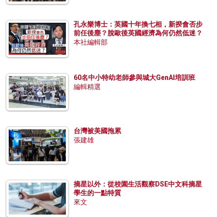
孔永樂博士：英國十年換七相，新揆會否步
前任後塵？脫歐後英國經濟為何仍然低迷？
本社編輯部
60名中小特幼老師參與城大GenAI培訓班
編輯精選
台灣被美國拖累
張建雄
摘星以外：從校園生活觀察DSE中文科摘星
學生的一點特質
來文