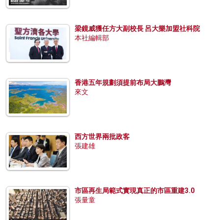
梁鏡威獲任方大副校長 呂大樂加盟社科院
本社編輯部
香港五年規劃須提前布局大鵬灣
來文
西方世界兩批政客
張建雄
市區再生局範式實現真正的市區重建3.0
張量童