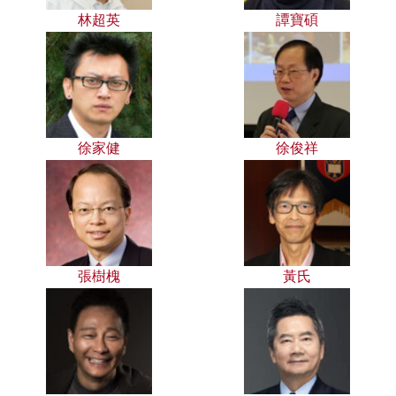
林超英
譚寶碩
徐家健
徐俊祥
張樹槐
黃氏