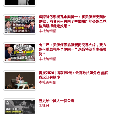
國際關係學者孔永樂博士：將美伊衝突類比
越戰，兩者有何異同？中國崛起能否為全球
格局發揮穩定效用？
本社編輯部
兔主席：美伊停戰協議變衝突導火線，雙方
為何重啟戰爭？伊朗一早洞悉特朗普虛張聲
勢？
本社編輯部
書展2026｜葉劉淑儀：最喜歡姐姐角色 無官
職說話包袱少
本社編輯部
歷史給中國人一個公道
張建雄