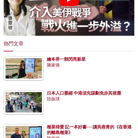
熱門文章
繪本界一顆閃亮新星
陳家偉
日本人口萎縮 中港須先謀劃免步其後塵
陸振球
種菜得愛 記一本好書──讀吳燕青的《在香港
的離島種菜》