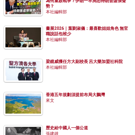
為何重啟戰爭？伊朗一早洞悉特朗普虛張聲
勢？
本社編輯部
書展2026｜葉劉淑儀：最喜歡姐姐角色 無官
職說話包袱少
本社編輯部
梁鏡威獲任方大副校長 呂大樂加盟社科院
本社編輯部
香港五年規劃須提前布局大鵬灣
來文
歷史給中國人一個公道
張建雄