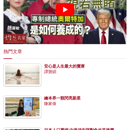
熱門文章
安心是人生最大的寶庫
譚寶碩
繪本界一顆閃亮新星
陳家偉
日本人口萎縮 中港須先謀劃免步其後塵