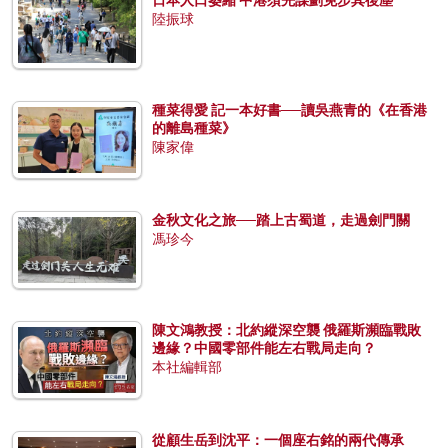
陸振球
種菜得愛 記一本好書──讀吳燕青的《在香港
的離島種菜》
陳家偉
金秋文化之旅──踏上古蜀道，走過劍門關
馮珍今
陳文鴻教授：北約縱深空襲 俄羅斯瀕臨戰敗
邊緣？中國零部件能左右戰局走向？
本社編輯部
從顧生岳到沈平：一個座右銘的兩代傳承