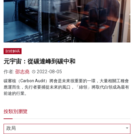
名家榜
灼見活動
關於我們
財經解碼
元宇宙：從碳達峰到碳中和
作者:
邵志堯
2022-08-05
碳審核（Carbon Audit）將會是未來很重要的一環，大量相關工種會
應運而生，先行者要捕捉未來的風口，「綠領」將取代白領成為最有
前途的行業。
按類別瀏覽
政局