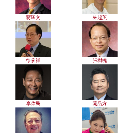
蔣匡文
林超英
徐俊祥
張樹槐
李偉民
關品方