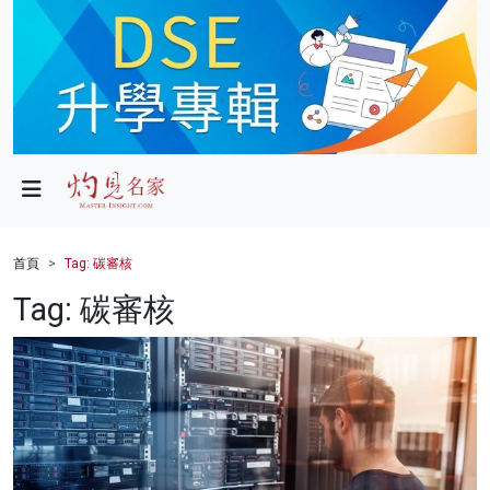
政局
教育
文化
財經
首頁
Tag: 碳審核
生活
Tag: 碳審核
健康
商業
科技
影片