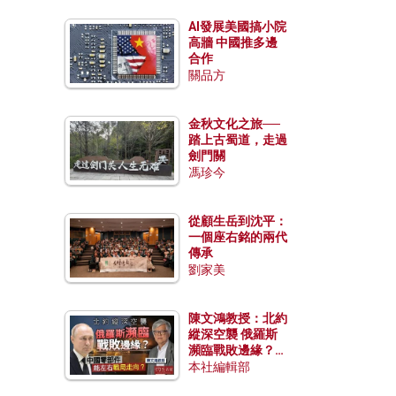
AI發展美國搞小院
高牆 中國推多邊
合作
關品方
金秋文化之旅──
踏上古蜀道，走過
劍門關
馮珍今
從顧生岳到沈平：
一個座右銘的兩代
傳承
劉家美
陳文鴻教授：北約
縱深空襲 俄羅斯
瀕臨戰敗邊緣？中
國零部件能左右戰
本社編輯部
局走向？