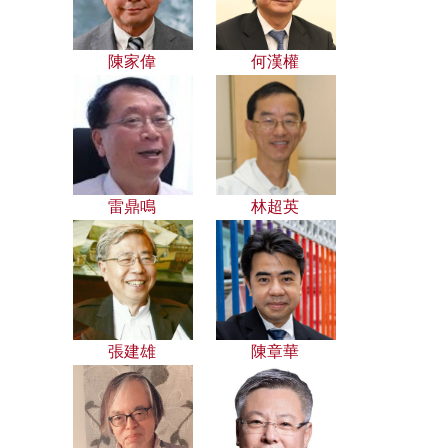
陳家偉
何漢權
雷鼎鳴
林超英
張建雄
陳章華