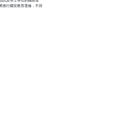
憑試及學士學位的國際聲
將推行國安教育選修，不排
。