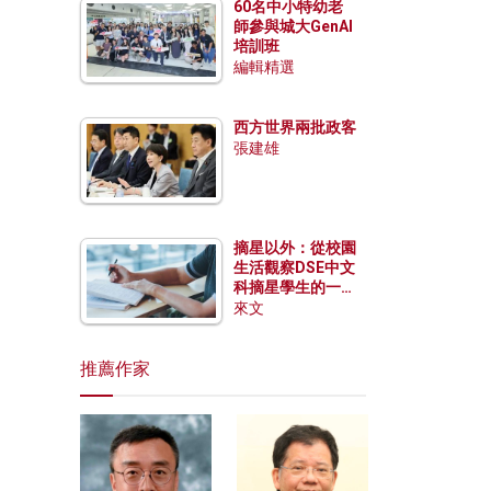
60名中小特幼老
師參與城大GenAI
培訓班
編輯精選
西方世界兩批政客
張建雄
摘星以外：從校園
生活觀察DSE中文
科摘星學生的一點
特質
來文
推薦作家