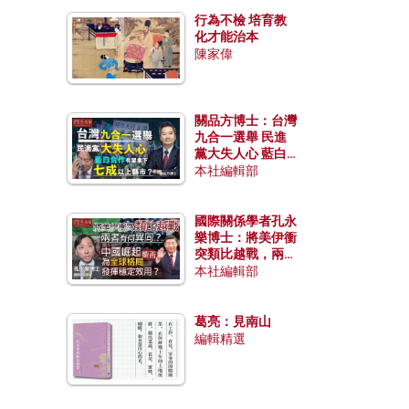
行為不檢 培育教
化才能治本
陳家偉
關品方博士：台灣
九合一選舉 民進
黨大失人心 藍白
合作有望拿下七成
本社編輯部
以上縣市？
國際關係學者孔永
樂博士：將美伊衝
突類比越戰，兩者
有何異同？中國崛
本社編輯部
起能否為全球格局
發揮穩定效用？
葛亮：見南山
編輯精選