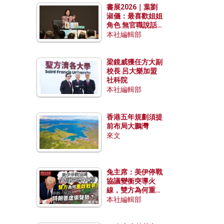
書展2026｜葉劉
淑儀：最喜歡姐姐
角色 無官職說話
包袱少
本社編輯部
梁鏡威獲任方大副
校長 呂大樂加盟
社科院
本社編輯部
香港五年規劃須提
前布局大鵬灣
來文
兔主席：美伊停戰
協議變衝突導火
線，雙方為何重啟
戰爭？伊朗一早洞
本社編輯部
悉特朗普虛張聲
勢？