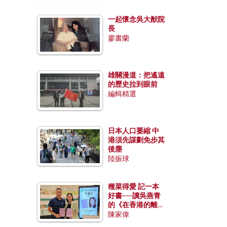
一起懷念吳大猷院
長
廖書蘭
雄關漫道：把遙遠
的歷史拉到眼前
編輯精選
日本人口萎縮 中
港須先謀劃免步其
後塵
陸振球
種菜得愛 記一本
好書──讀吳燕青
的《在香港的離島
種菜》
陳家偉