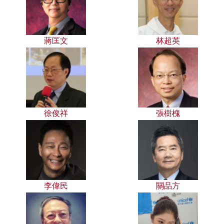
蔣匡文
林超英
徐俊祥
張樹槐
李偉民
關品方