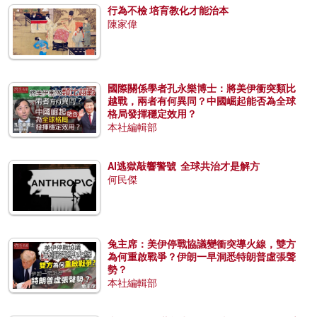
行為不檢 培育教化才能治本
陳家偉
國際關係學者孔永樂博士：將美伊衝突類比
越戰，兩者有何異同？中國崛起能否為全球
格局發揮穩定效用？
本社編輯部
AI逃獄敲響警號 全球共治才是解方
何民傑
兔主席：美伊停戰協議變衝突導火線，雙方
為何重啟戰爭？伊朗一早洞悉特朗普虛張聲
勢？
本社編輯部