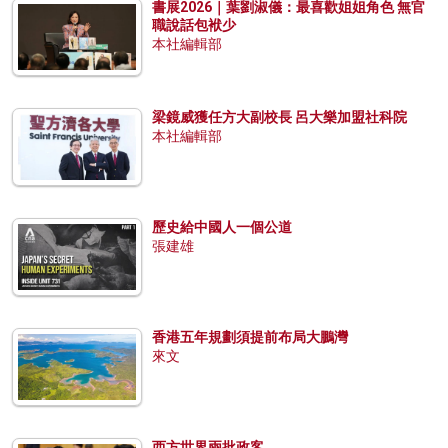
書展2026｜葉劉淑儀：最喜歡姐姐角色 無官
職說話包袱少
本社編輯部
梁鏡威獲任方大副校長 呂大樂加盟社科院
本社編輯部
歷史給中國人一個公道
張建雄
香港五年規劃須提前布局大鵬灣
來文
西方世界兩批政客