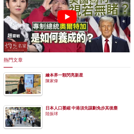
熱門文章
繪本界一顆閃亮新星
陳家偉
日本人口萎縮 中港須先謀劃免步其後塵
陸振球