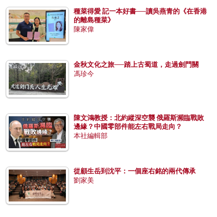
種菜得愛 記一本好書──讀吳燕青的《在香港
的離島種菜》
陳家偉
金秋文化之旅──踏上古蜀道，走過劍門關
馮珍今
陳文鴻教授：北約縱深空襲 俄羅斯瀕臨戰敗
邊緣？中國零部件能左右戰局走向？
本社編輯部
從顧生岳到沈平：一個座右銘的兩代傳承
劉家美