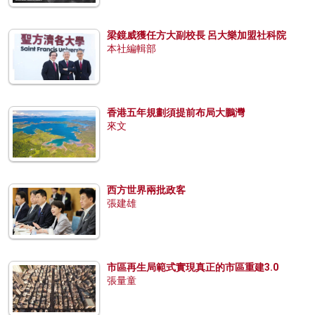
梁鏡威獲任方大副校長 呂大樂加盟社科院
本社編輯部
香港五年規劃須提前布局大鵬灣
來文
西方世界兩批政客
張建雄
市區再生局範式實現真正的市區重建3.0
張量童