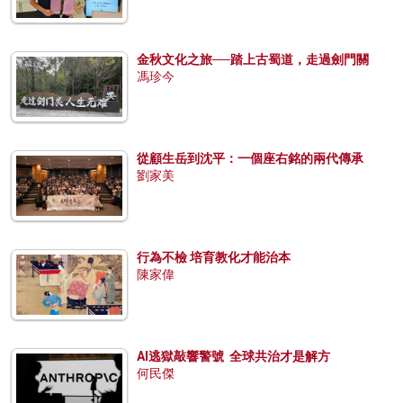
金秋文化之旅──踏上古蜀道，走過劍門關
馮珍今
從顧生岳到沈平：一個座右銘的兩代傳承
劉家美
行為不檢 培育教化才能治本
陳家偉
AI逃獄敲響警號 全球共治才是解方
何民傑