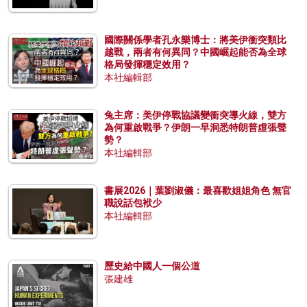
國際關係學者孔永樂博士：將美伊衝突類比
越戰，兩者有何異同？中國崛起能否為全球
格局發揮穩定效用？
本社編輯部
兔主席：美伊停戰協議變衝突導火線，雙方
為何重啟戰爭？伊朗一早洞悉特朗普虛張聲
勢？
本社編輯部
書展2026｜葉劉淑儀：最喜歡姐姐角色 無官
職說話包袱少
本社編輯部
歷史給中國人一個公道
張建雄