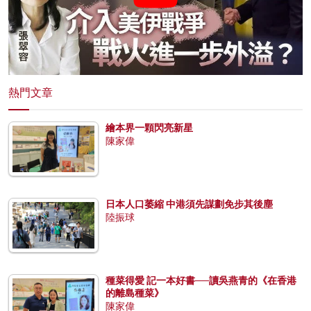
熱門文章
繪本界一顆閃亮新星
陳家偉
日本人口萎縮 中港須先謀劃免步其後塵
陸振球
種菜得愛 記一本好書──讀吳燕青的《在香港
的離島種菜》
陳家偉