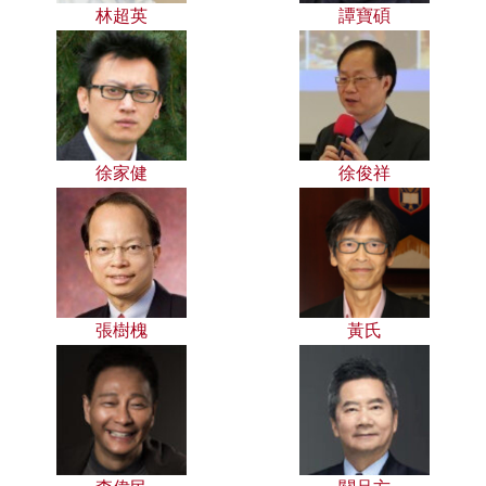
林超英
譚寶碩
徐家健
徐俊祥
張樹槐
黃氏