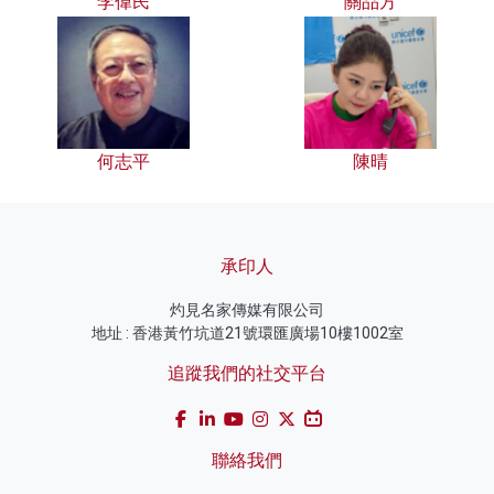
李偉民
關品方
何志平
陳晴
承印人
灼見名家傳媒有限公司
地址 : 香港黃竹坑道21號環匯廣場10樓1002室
追蹤我們的社交平台
聯絡我們