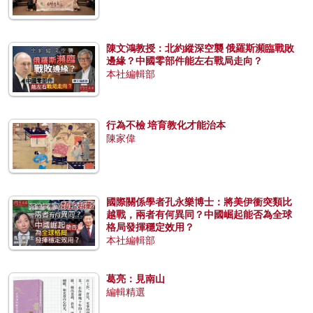
陳文鴻教授：北約縱深空襲 俄羅斯瀕臨戰敗
邊緣？中國零部件能左右戰局走向？
本社編輯部
行為不檢 培育教化才能治本
陳家偉
國際關係學者孔永樂博士：將美伊衝突類比
越戰，兩者有何異同？中國崛起能否為全球
格局發揮穩定效用？
本社編輯部
葛亮：見南山
編輯精選