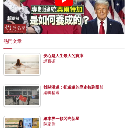
熱門文章
安心是人生最大的寶庫
譚寶碩
雄關漫道：把遙遠的歷史拉到眼前
編輯精選
繪本界一顆閃亮新星
陳家偉