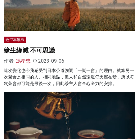
名家榜
灼見活動
關於我們
色空本無殊
緣生緣滅 不可思議
作者:
馮孝忠
2023-09-06
這次變化也令我感受到日本茶道強調「一期一會」的理由。就算另一
次聚會是相同的人、相同地點，但人和自然環境每天都在變，所以每
次茶會都可能是最後一次，因此茶主人會全心全力的安排。