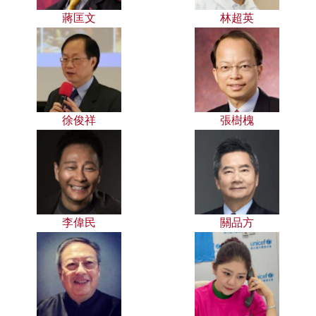
蔣匡文
林超英
徐俊祥
張樹槐
李偉民
關品方