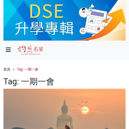
政局
教育
文化
財經
首頁
Tag: 一期一會
生活
Tag: 一期一會
健康
商業
科技
影片