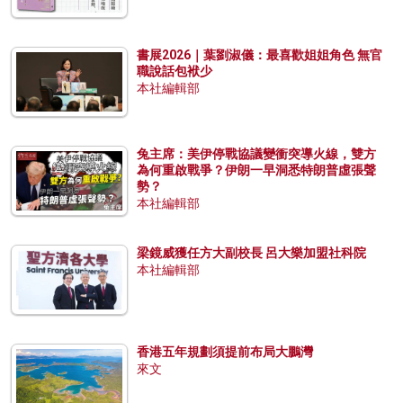
書展2026｜葉劉淑儀：最喜歡姐姐角色 無官
職說話包袱少
本社編輯部
兔主席：美伊停戰協議變衝突導火線，雙方
為何重啟戰爭？伊朗一早洞悉特朗普虛張聲
勢？
本社編輯部
梁鏡威獲任方大副校長 呂大樂加盟社科院
本社編輯部
香港五年規劃須提前布局大鵬灣
來文