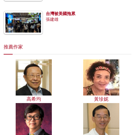
台灣被美國拖累
張建雄
推薦作家
高希均
黃珍妮