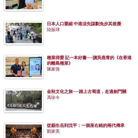
日本人口萎縮 中港須先謀劃免步其後塵
陸振球
種菜得愛 記一本好書──讀吳燕青的《在香港
的離島種菜》
陳家偉
金秋文化之旅──踏上古蜀道，走過劍門關
馮珍今
從顧生岳到沈平：一個座右銘的兩代傳承
劉家美