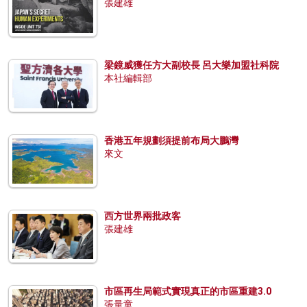
張建雄
梁鏡威獲任方大副校長 呂大樂加盟社科院
本社編輯部
香港五年規劃須提前布局大鵬灣
來文
西方世界兩批政客
張建雄
市區再生局範式實現真正的市區重建3.0
張量童