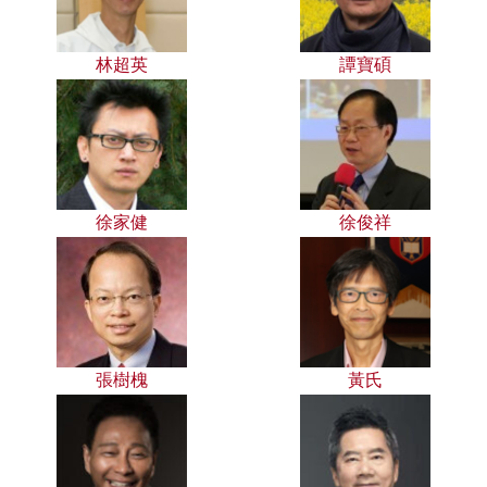
林超英
譚寶碩
徐家健
徐俊祥
張樹槐
黃氏