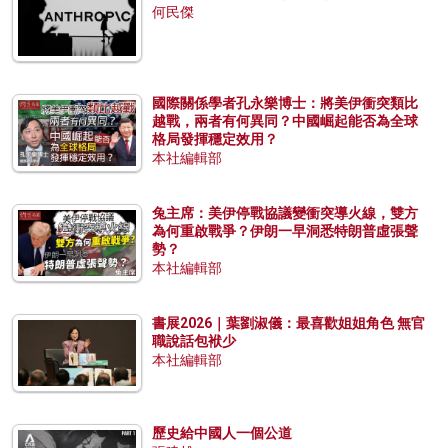
何民傑
國際關係學者孔永樂博士：將美伊衝突類比
越戰，兩者有何異同？中國崛起能否為全球
格局發揮穩定效用？
本社編輯部
兔主席：美伊停戰協議變衝突導火線，雙方
為何重啟戰爭？伊朗一早洞悉特朗普虛張聲
勢？
本社編輯部
書展2026｜葉劉淑儀：最喜歡姐姐角色 無官
職說話包袱少
本社編輯部
歷史給中國人一個公道