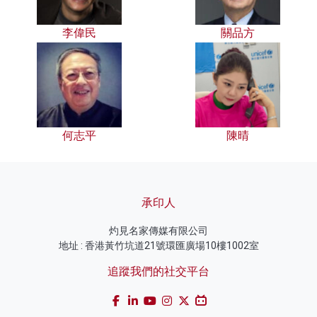
李偉民
關品方
何志平
陳晴
承印人
灼見名家傳媒有限公司
地址 : 香港黃竹坑道21號環匯廣場10樓1002室
追蹤我們的社交平台