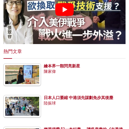
熱門文章
繪本界一顆閃亮新星
陳家偉
日本人口萎縮 中港須先謀劃免步其後塵
陸振球