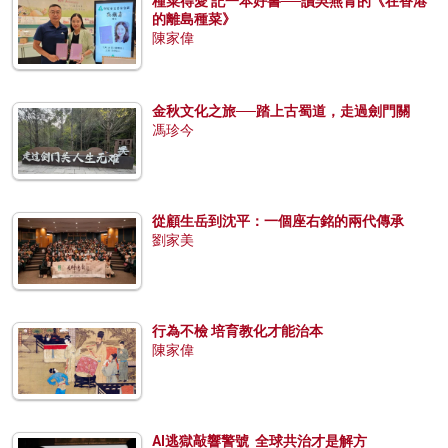
種菜得愛 記一本好書──讀吳燕青的《在香港
的離島種菜》
陳家偉
金秋文化之旅──踏上古蜀道，走過劍門關
馮珍今
從顧生岳到沈平：一個座右銘的兩代傳承
劉家美
行為不檢 培育教化才能治本
陳家偉
AI逃獄敲響警號 全球共治才是解方