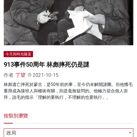
名家榜
灼見活動
關於我們
今天與時光隧道
913事件50周年 林彪摔死仍是謎
作者:
丁望
2021-10-15
林彪逃亡摔死於蒙古，是50年前的事，至今仍未解開謎團。但他獲毛
重用成為接班人與權術有關，則是毫無疑問的。他極力迎合個人崇
拜，說毛的指示「理解的要執行，不理解的也要執行」。
按類別瀏覽
政局