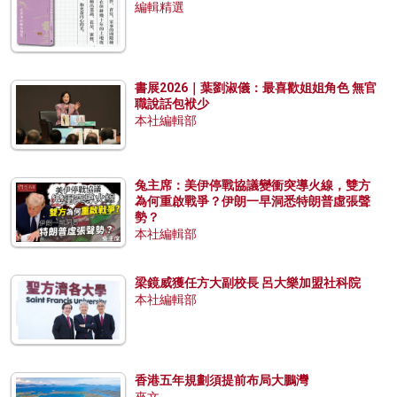
編輯精選
書展2026｜葉劉淑儀：最喜歡姐姐角色 無官
職說話包袱少
本社編輯部
兔主席：美伊停戰協議變衝突導火線，雙方
為何重啟戰爭？伊朗一早洞悉特朗普虛張聲
勢？
本社編輯部
梁鏡威獲任方大副校長 呂大樂加盟社科院
本社編輯部
香港五年規劃須提前布局大鵬灣