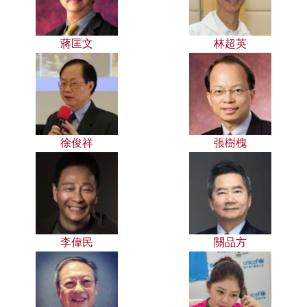
蔣匡文
林超英
徐俊祥
張樹槐
李偉民
關品方