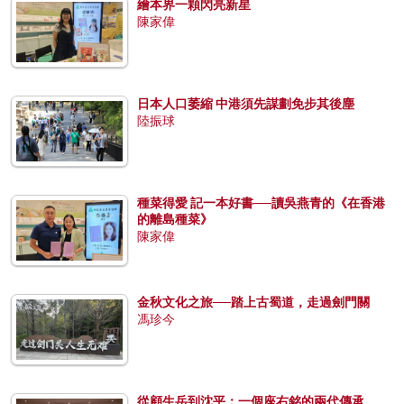
繪本界一顆閃亮新星
陳家偉
日本人口萎縮 中港須先謀劃免步其後塵
陸振球
種菜得愛 記一本好書──讀吳燕青的《在香港
的離島種菜》
陳家偉
金秋文化之旅──踏上古蜀道，走過劍門關
馮珍今
從顧生岳到沈平：一個座右銘的兩代傳承