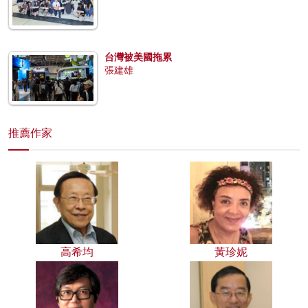
台灣被美國拖累
張建雄
推薦作家
高希均
黃珍妮