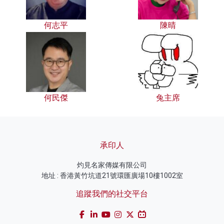
何志平
陳晴
何民傑
兔主席
承印人
灼見名家傳媒有限公司
地址 : 香港黃竹坑道21號環匯廣場10樓1002室
追蹤我們的社交平台