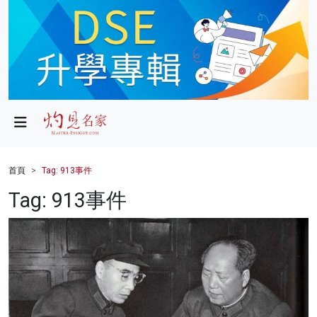
政局
教育
文化
財經
首頁
Tag: 913事件
生活
Tag: 913事件
健康
商業
科技
影片