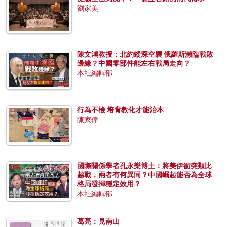
劉家美
陳文鴻教授：北約縱深空襲 俄羅斯瀕臨戰敗
邊緣？中國零部件能左右戰局走向？
本社編輯部
行為不檢 培育教化才能治本
陳家偉
國際關係學者孔永樂博士：將美伊衝突類比
越戰，兩者有何異同？中國崛起能否為全球
格局發揮穩定效用？
本社編輯部
葛亮：見南山