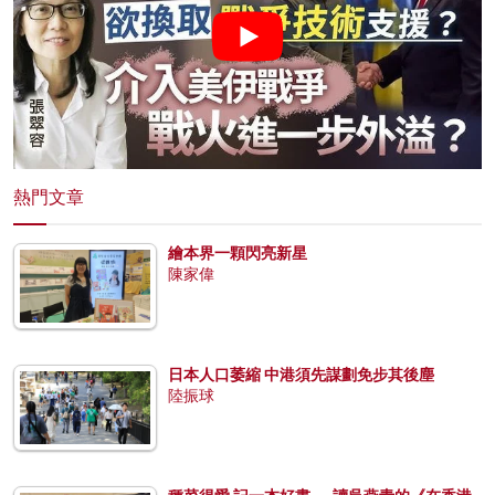
熱門文章
繪本界一顆閃亮新星
陳家偉
日本人口萎縮 中港須先謀劃免步其後塵
陸振球