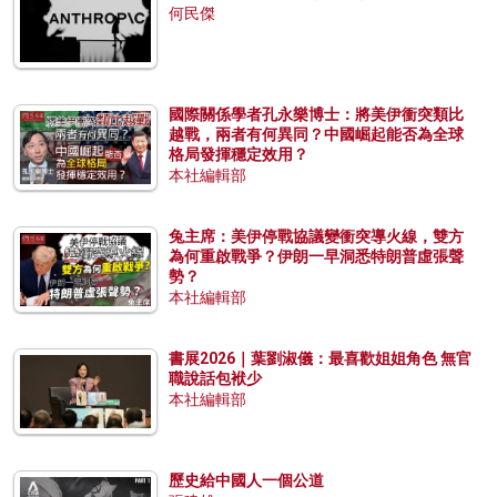
何民傑
國際關係學者孔永樂博士：將美伊衝突類比
越戰，兩者有何異同？中國崛起能否為全球
格局發揮穩定效用？
本社編輯部
兔主席：美伊停戰協議變衝突導火線，雙方
為何重啟戰爭？伊朗一早洞悉特朗普虛張聲
勢？
本社編輯部
書展2026｜葉劉淑儀：最喜歡姐姐角色 無官
職說話包袱少
本社編輯部
歷史給中國人一個公道