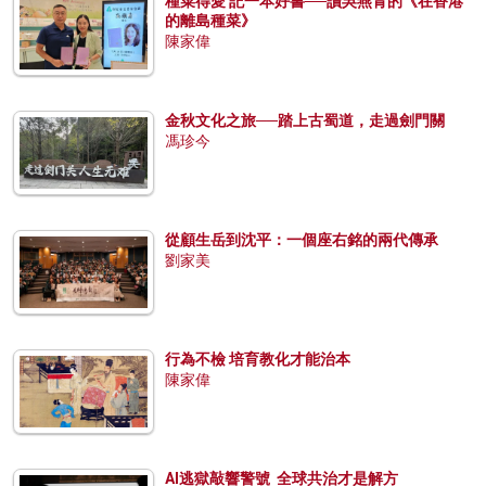
種菜得愛 記一本好書──讀吳燕青的《在香港
的離島種菜》
陳家偉
金秋文化之旅──踏上古蜀道，走過劍門關
馮珍今
從顧生岳到沈平：一個座右銘的兩代傳承
劉家美
行為不檢 培育教化才能治本
陳家偉
AI逃獄敲響警號 全球共治才是解方