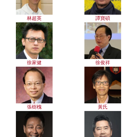
林超英
譚寶碩
徐家健
徐俊祥
張樹槐
黃氏