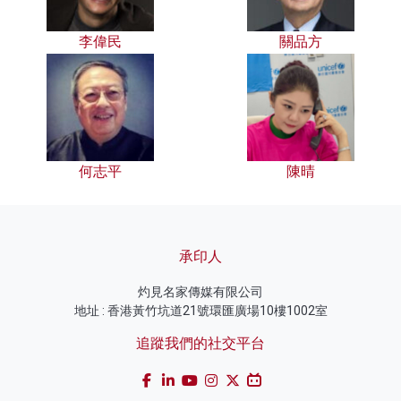
李偉民
關品方
何志平
陳晴
承印人
灼見名家傳媒有限公司
地址 : 香港黃竹坑道21號環匯廣場10樓1002室
追蹤我們的社交平台