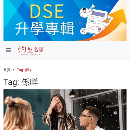
政局
教育
文化
財經
首頁
Tag: 係咩
生活
Tag: 係咩
健康
商業
科技
影片