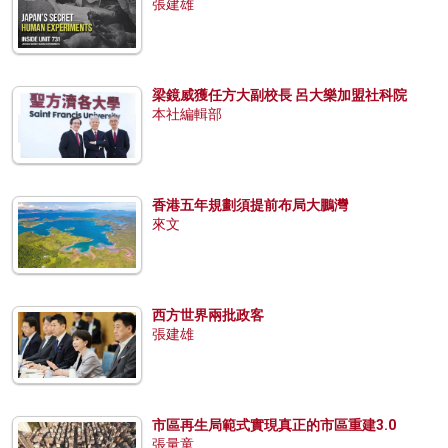
張建雄
梁鏡威獲任方大副校長 呂大樂加盟社科院
本社編輯部
香港五年規劃須提前布局大鵬灣
來文
西方世界兩批政客
張建雄
市區再生局範式實現真正的市區重建3.0
張量童