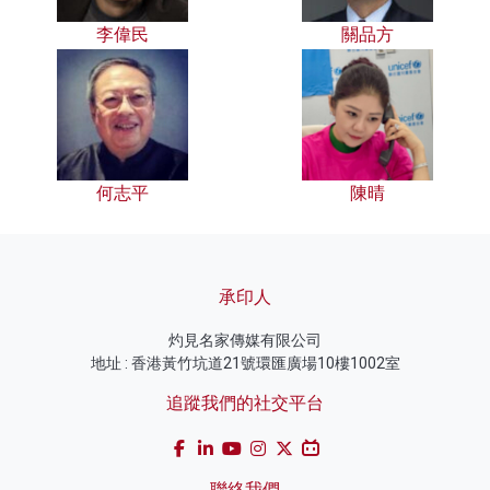
李偉民
關品方
何志平
陳晴
承印人
灼見名家傳媒有限公司
地址 : 香港黃竹坑道21號環匯廣場10樓1002室
追蹤我們的社交平台
聯絡我們