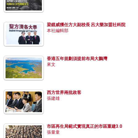
梁鏡威獲任方大副校長 呂大樂加盟社科院
本社編輯部
香港五年規劃須提前布局大鵬灣
來文
西方世界兩批政客
張建雄
市區再生局範式實現真正的市區重建3.0
張量童