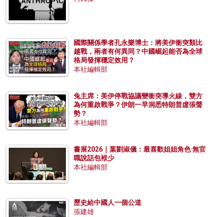
國際關係學者孔永樂博士：將美伊衝突類比
越戰，兩者有何異同？中國崛起能否為全球
格局發揮穩定效用？
本社編輯部
兔主席：美伊停戰協議變衝突導火線，雙方
為何重啟戰爭？伊朗一早洞悉特朗普虛張聲
勢？
本社編輯部
書展2026｜葉劉淑儀：最喜歡姐姐角色 無官
職說話包袱少
本社編輯部
歷史給中國人一個公道
張建雄