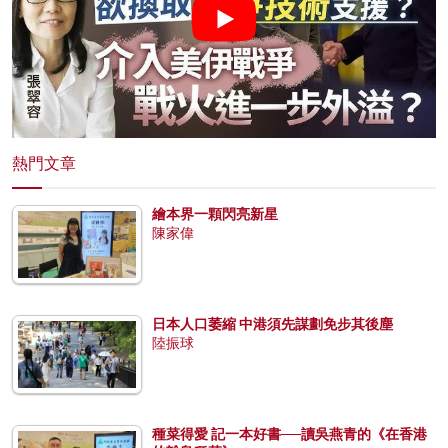
熱門文章
繪本界一顆閃亮新星
陳家偉
日本人口萎縮 中港須先謀劃免步其後塵
陸振球
種菜得愛 記一本好書──讀吳燕青的《在香港