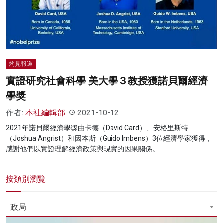
名家榜
灼見活動
關於我們
灼見報道
實證研究社會科學 美大學３教授獲諾貝爾經濟
學獎
作者:
本社編輯部
2021-10-12
2021年諾貝爾經濟學獎由卡德（David Card）、安格里斯特
（Joshua Angrist）和因本斯（Guido Imbens）3位經濟學家獲得，
感謝他們以實證理解經濟政策與現實的因果關係。
按類別瀏覽
政局