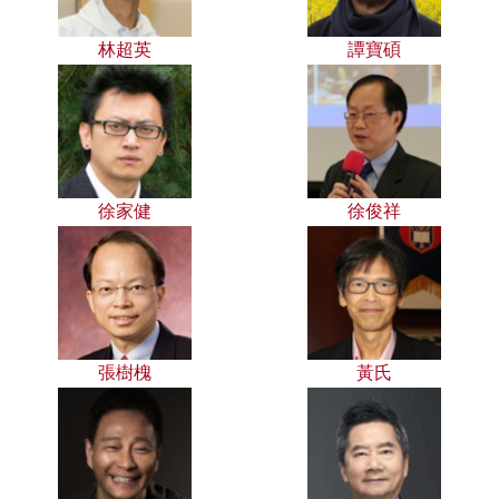
林超英
譚寶碩
徐家健
徐俊祥
張樹槐
黃氏