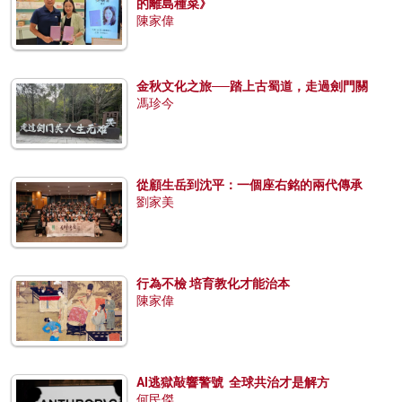
的離島種菜》
陳家偉
金秋文化之旅──踏上古蜀道，走過劍門關
馮珍今
從顧生岳到沈平：一個座右銘的兩代傳承
劉家美
行為不檢 培育教化才能治本
陳家偉
AI逃獄敲響警號 全球共治才是解方
何民傑