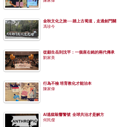
陳家偉
金秋文化之旅──踏上古蜀道，走過劍門關
馮珍今
從顧生岳到沈平：一個座右銘的兩代傳承
劉家美
行為不檢 培育教化才能治本
陳家偉
AI逃獄敲響警號 全球共治才是解方
何民傑