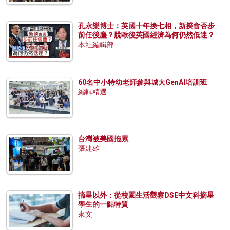
孔永樂博士：英國十年換七相，新揆會否步
前任後塵？脫歐後英國經濟為何仍然低迷？
本社編輯部
60名中小特幼老師參與城大GenAI培訓班
編輯精選
台灣被美國拖累
張建雄
摘星以外：從校園生活觀察DSE中文科摘星
學生的一點特質
來文