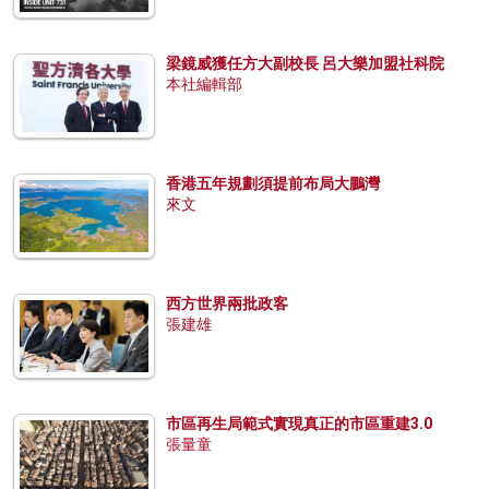
梁鏡威獲任方大副校長 呂大樂加盟社科院
本社編輯部
香港五年規劃須提前布局大鵬灣
來文
西方世界兩批政客
張建雄
市區再生局範式實現真正的市區重建3.0
張量童