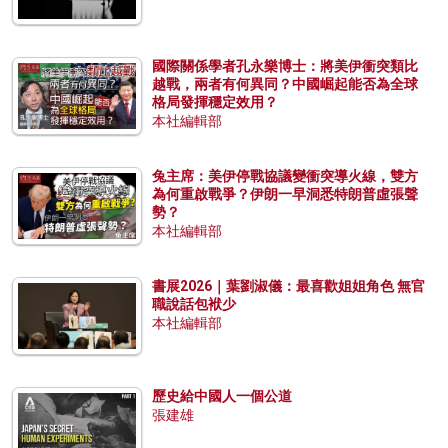
國際關係學者孔永樂博士：將美伊衝突類比
越戰，兩者有何異同？中國崛起能否為全球
格局發揮穩定效用？
本社編輯部
兔主席：美伊停戰協議變衝突導火線，雙方
為何重啟戰爭？伊朗一早洞悉特朗普虛張聲
勢？
本社編輯部
書展2026｜葉劉淑儀：最喜歡姐姐角色 無官
職說話包袱少
本社編輯部
歷史給中國人一個公道
張建雄