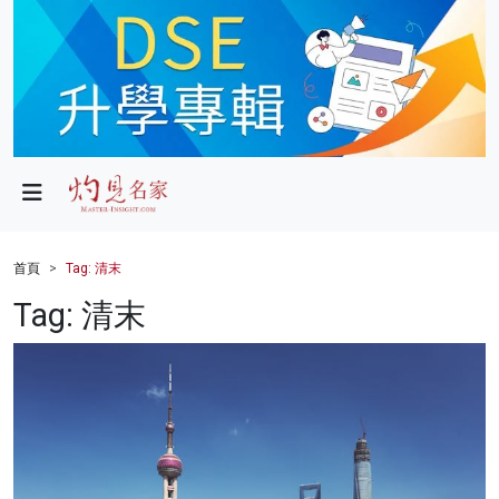
政局
教育
文化
財經
首頁
Tag: 清末
生活
Tag: 清末
健康
商業
科技
影片