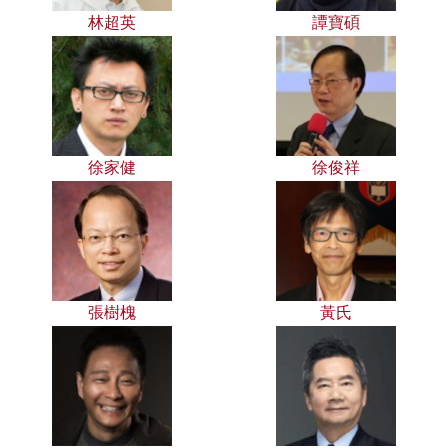
林超英
譚寶碩
徐家健
徐俊祥
張樹槐
黃氏