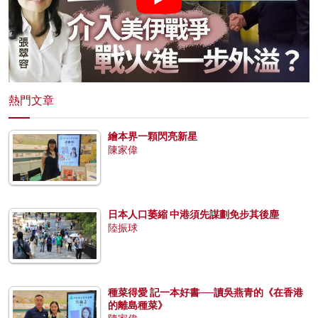
熱門文章
繪本界一顆閃亮新星
陳家偉
日本人口萎縮 中港須先謀劃免步其後塵
陸振球
種菜得愛 記一本好書──讀吳燕青的《在香港
的離島種菜》