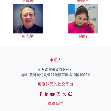
李偉民
關品方
何志平
陳晴
承印人
灼見名家傳媒有限公司
地址 : 香港黃竹坑道21號環匯廣場10樓1002室
追蹤我們的社交平台
聯絡我們