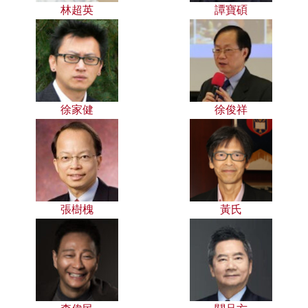
林超英
譚寶碩
徐家健
徐俊祥
張樹槐
黃氏