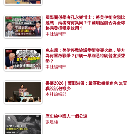
國際關係學者孔永樂博士：將美伊衝突類比
越戰，兩者有何異同？中國崛起能否為全球
格局發揮穩定效用？
本社編輯部
兔主席：美伊停戰協議變衝突導火線，雙方
為何重啟戰爭？伊朗一早洞悉特朗普虛張聲
勢？
本社編輯部
書展2026｜葉劉淑儀：最喜歡姐姐角色 無官
職說話包袱少
本社編輯部
歷史給中國人一個公道
張建雄