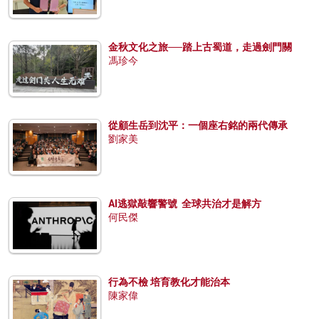
金秋文化之旅──踏上古蜀道，走過劍門關
馮珍今
從顧生岳到沈平：一個座右銘的兩代傳承
劉家美
AI逃獄敲響警號 全球共治才是解方
何民傑
行為不檢 培育教化才能治本
陳家偉