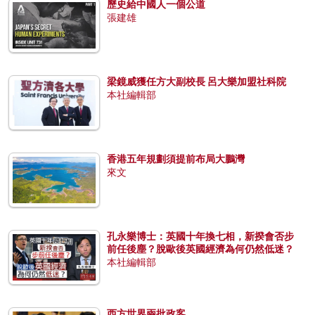
歷史給中國人一個公道
張建雄
梁鏡威獲任方大副校長 呂大樂加盟社科院
本社編輯部
香港五年規劃須提前布局大鵬灣
來文
孔永樂博士：英國十年換七相，新揆會否步
前任後塵？脫歐後英國經濟為何仍然低迷？
本社編輯部
西方世界兩批政客