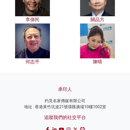
李偉民
關品方
何志平
陳晴
承印人
灼見名家傳媒有限公司
地址 : 香港黃竹坑道21號環匯廣場10樓1002室
追蹤我們的社交平台