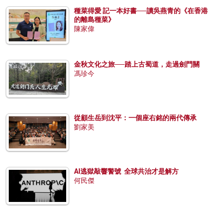
種菜得愛 記一本好書──讀吳燕青的《在香港
的離島種菜》
陳家偉
金秋文化之旅──踏上古蜀道，走過劍門關
馮珍今
從顧生岳到沈平：一個座右銘的兩代傳承
劉家美
AI逃獄敲響警號 全球共治才是解方
何民傑