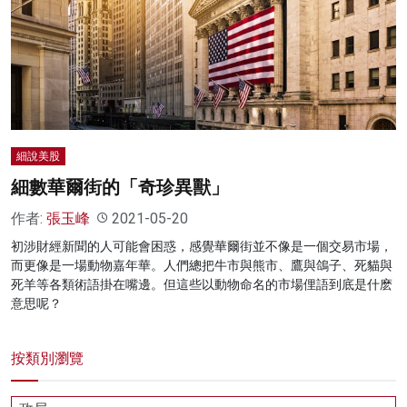
名家榜
灼見活動
關於我們
細說美股
細數華爾街的「奇珍異獸」
作者:
張玉峰
2021-05-20
初涉財經新聞的人可能會困惑，感覺華爾街並不像是一個交易市場，
而更像是一場動物嘉年華。人們總把牛市與熊市、鷹與鴿子、死貓與
死羊等各類術語掛在嘴邊。但這些以動物命名的市場俚語到底是什麽
意思呢？
按類別瀏覽