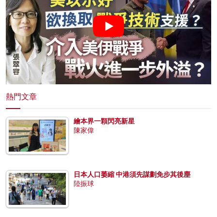
熱門文章
繪本界一顆閃亮新星
陳家偉
日本人口萎縮 中港須先謀劃免步其後塵
陸振球