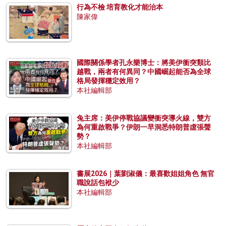
行為不檢 培育教化才能治本
陳家偉
國際關係學者孔永樂博士：將美伊衝突類比
越戰，兩者有何異同？中國崛起能否為全球
格局發揮穩定效用？
本社編輯部
兔主席：美伊停戰協議變衝突導火線，雙方
為何重啟戰爭？伊朗一早洞悉特朗普虛張聲
勢？
本社編輯部
書展2026｜葉劉淑儀：最喜歡姐姐角色 無官
職說話包袱少
本社編輯部