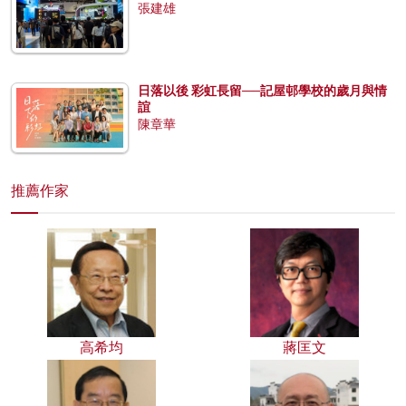
張建雄
日落以後 彩虹長留──記屋邨學校的歲月與情
誼
陳章華
推薦作家
高希均
蔣匡文