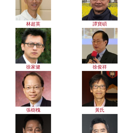
林超英
譚寶碩
徐家健
徐俊祥
張樹槐
黃氏