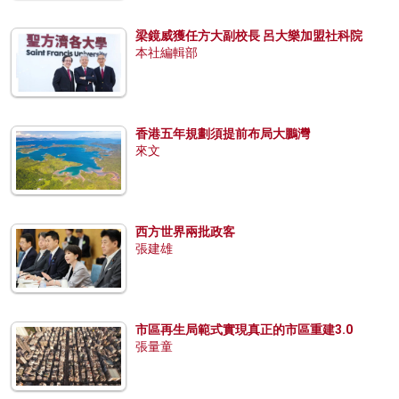
梁鏡威獲任方大副校長 呂大樂加盟社科院
本社編輯部
香港五年規劃須提前布局大鵬灣
來文
西方世界兩批政客
張建雄
市區再生局範式實現真正的市區重建3.0
張量童