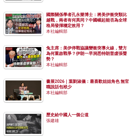
國際關係學者孔永樂博士：將美伊衝突類比
越戰，兩者有何異同？中國崛起能否為全球
格局發揮穩定效用？
本社編輯部
兔主席：美伊停戰協議變衝突導火線，雙方
為何重啟戰爭？伊朗一早洞悉特朗普虛張聲
勢？
本社編輯部
書展2026｜葉劉淑儀：最喜歡姐姐角色 無官
職說話包袱少
本社編輯部
歷史給中國人一個公道
張建雄