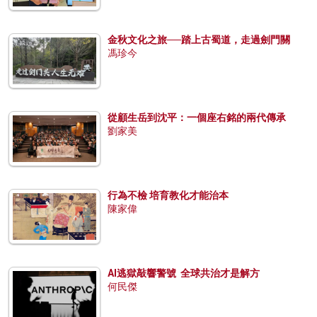
金秋文化之旅──踏上古蜀道，走過劍門關
馮珍今
從顧生岳到沈平：一個座右銘的兩代傳承
劉家美
行為不檢 培育教化才能治本
陳家偉
AI逃獄敲響警號 全球共治才是解方
何民傑