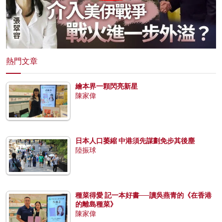
熱門文章
繪本界一顆閃亮新星
陳家偉
日本人口萎縮 中港須先謀劃免步其後塵
陸振球
種菜得愛 記一本好書──讀吳燕青的《在香港
的離島種菜》
陳家偉