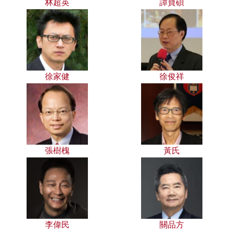
林超英
譚寶碩
徐家健
徐俊祥
張樹槐
黃氏
李偉民
關品方