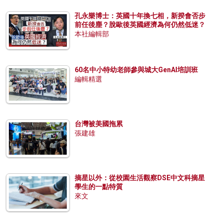
孔永樂博士：英國十年換七相，新揆會否步
前任後塵？脫歐後英國經濟為何仍然低迷？
本社編輯部
60名中小特幼老師參與城大GenAI培訓班
編輯精選
台灣被美國拖累
張建雄
摘星以外：從校園生活觀察DSE中文科摘星
學生的一點特質
來文