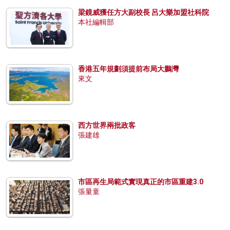
梁鏡威獲任方大副校長 呂大樂加盟社科院
本社編輯部
香港五年規劃須提前布局大鵬灣
來文
西方世界兩批政客
張建雄
市區再生局範式實現真正的市區重建3.0
張量童