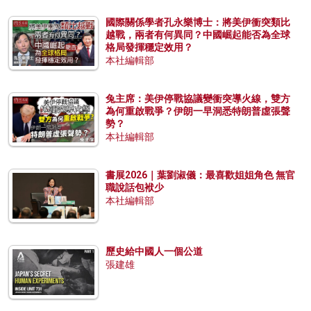
國際關係學者孔永樂博士：將美伊衝突類比
越戰，兩者有何異同？中國崛起能否為全球
格局發揮穩定效用？
本社編輯部
兔主席：美伊停戰協議變衝突導火線，雙方
為何重啟戰爭？伊朗一早洞悉特朗普虛張聲
勢？
本社編輯部
書展2026｜葉劉淑儀：最喜歡姐姐角色 無官
職說話包袱少
本社編輯部
歷史給中國人一個公道
張建雄