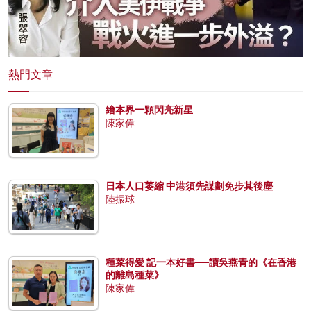
熱門文章
繪本界一顆閃亮新星
陳家偉
日本人口萎縮 中港須先謀劃免步其後塵
陸振球
種菜得愛 記一本好書──讀吳燕青的《在香港
的離島種菜》
陳家偉