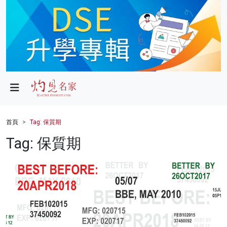
政局
教育
文化
財經
首頁
Tag: 保質期
生活
Tag: 保質期
健康
商業
科技
影片