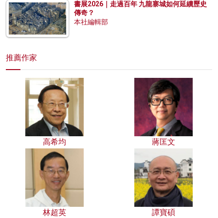
書展2026｜走過百年 九龍寨城如何延續歷史
傳奇？
本社編輯部
推薦作家
高希均
蔣匡文
林超英
譚寶碩