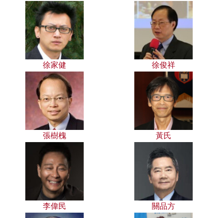
徐家健
徐俊祥
張樹槐
黃氏
李偉民
關品方