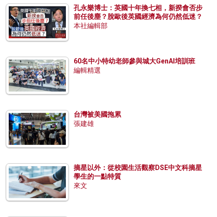
孔永樂博士：英國十年換七相，新揆會否步
前任後塵？脫歐後英國經濟為何仍然低迷？
本社編輯部
60名中小特幼老師參與城大GenAI培訓班
編輯精選
台灣被美國拖累
張建雄
摘星以外：從校園生活觀察DSE中文科摘星
學生的一點特質
來文