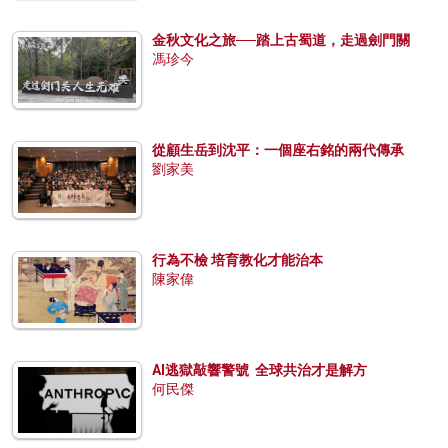
金秋文化之旅──踏上古蜀道，走過劍門關
馮珍今
從顧生岳到沈平：一個座右銘的兩代傳承
劉家美
行為不檢 培育教化才能治本
陳家偉
AI逃獄敲響警號 全球共治才是解方
何民傑