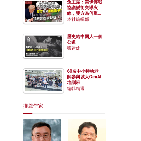
兔主席：美伊停戰
協議變衝突導火
線，雙方為何重啟
戰爭？伊朗一早洞
本社編輯部
悉特朗普虛張聲
勢？
歷史給中國人一個
公道
張建雄
60名中小特幼老
師參與城大GenAI
培訓班
編輯精選
推薦作家