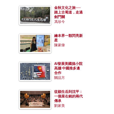
金秋文化之旅──
踏上古蜀道，走過
劍門關
馮珍今
繪本界一顆閃亮新
星
陳家偉
AI發展美國搞小院
高牆 中國推多邊
合作
關品方
從顧生岳到沈平：
一個座右銘的兩代
傳承
劉家美