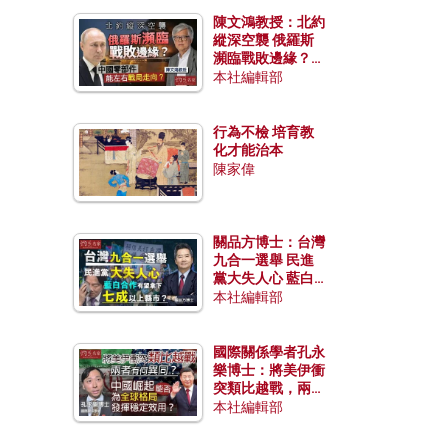
陳文鴻教授：北約
縱深空襲 俄羅斯
瀕臨戰敗邊緣？中
國零部件能左右戰
本社編輯部
局走向？
行為不檢 培育教
化才能治本
陳家偉
關品方博士：台灣
九合一選舉 民進
黨大失人心 藍白
合作有望拿下七成
本社編輯部
以上縣市？
國際關係學者孔永
樂博士：將美伊衝
突類比越戰，兩者
有何異同？中國崛
本社編輯部
起能否為全球格局
發揮穩定效用？