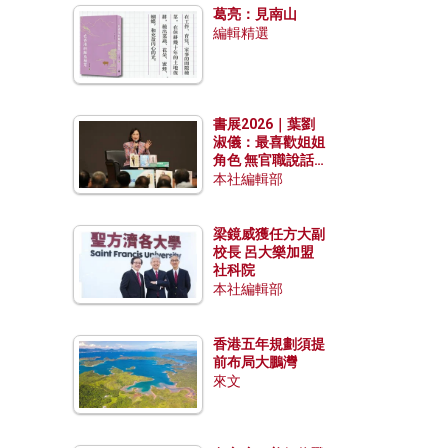
葛亮：見南山
編輯精選
書展2026｜葉劉
淑儀：最喜歡姐姐
角色 無官職說話
包袱少
本社編輯部
梁鏡威獲任方大副
校長 呂大樂加盟
社科院
本社編輯部
香港五年規劃須提
前布局大鵬灣
來文