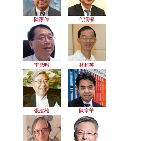
陳家偉
何漢權
雷鼎鳴
林超英
張建雄
陳章華