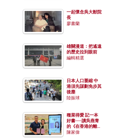
一起懷念吳大猷院
長
廖書蘭
雄關漫道：把遙遠
的歷史拉到眼前
編輯精選
日本人口萎縮 中
港須先謀劃免步其
後塵
陸振球
種菜得愛 記一本
好書──讀吳燕青
的《在香港的離島
種菜》
陳家偉