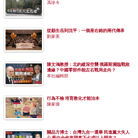
馮珍今
從顧生岳到沈平：一個座右銘的兩代傳承
劉家美
陳文鴻教授：北約縱深空襲 俄羅斯瀕臨戰敗
邊緣？中國零部件能左右戰局走向？
本社編輯部
行為不檢 培育教化才能治本
陳家偉
關品方博士：台灣九合一選舉 民進黨大失人
心 藍白合作有望拿下七成以上縣市？