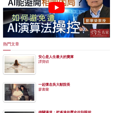
熱門文章
安心是人生最大的寶庫
譚寶碩
一起懷念吳大猷院長
廖書蘭
雄關漫道：把遙遠的歷史拉到眼前