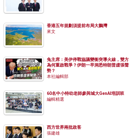
香港五年規劃須提前布局大鵬灣
來文
兔主席：美伊停戰協議變衝突導火線，雙方
為何重啟戰爭？伊朗一早洞悉特朗普虛張聲
勢？
本社編輯部
60名中小特幼老師參與城大GenAI培訓班
編輯精選
西方世界兩批政客
張建雄