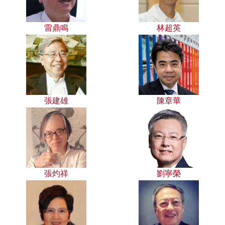
雷鼎鳴
林超英
張建雄
陳章華
張灼祥
劉寧榮