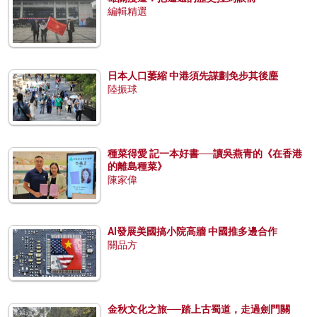
編輯精選
日本人口萎縮 中港須先謀劃免步其後塵
陸振球
種菜得愛 記一本好書──讀吳燕青的《在香港
的離島種菜》
陳家偉
AI發展美國搞小院高牆 中國推多邊合作
關品方
金秋文化之旅──踏上古蜀道，走過劍門關