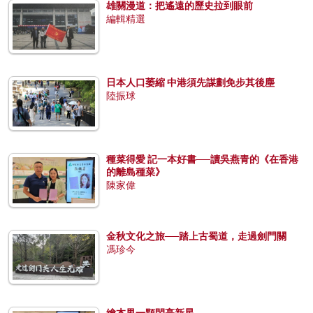
雄關漫道：把遙遠的歷史拉到眼前
編輯精選
日本人口萎縮 中港須先謀劃免步其後塵
陸振球
種菜得愛 記一本好書──讀吳燕青的《在香港
的離島種菜》
陳家偉
金秋文化之旅──踏上古蜀道，走過劍門關
馮珍今
繪本界一顆閃亮新星