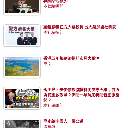
職說話包袱少
本社編輯部
梁鏡威獲任方大副校長 呂大樂加盟社科院
本社編輯部
香港五年規劃須提前布局大鵬灣
來文
兔主席：美伊停戰協議變衝突導火線，雙方
為何重啟戰爭？伊朗一早洞悉特朗普虛張聲
勢？
本社編輯部
歷史給中國人一個公道
張建雄