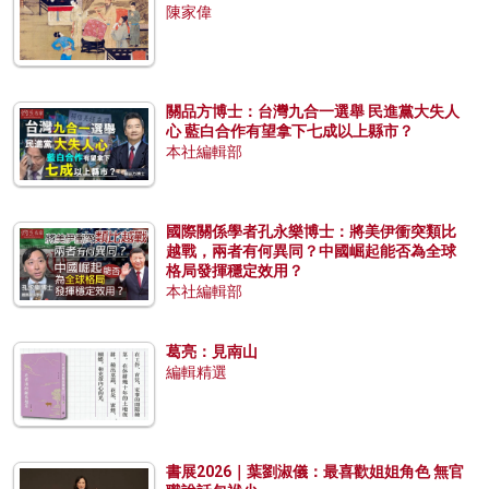
陳家偉
關品方博士：台灣九合一選舉 民進黨大失人
心 藍白合作有望拿下七成以上縣市？
本社編輯部
國際關係學者孔永樂博士：將美伊衝突類比
越戰，兩者有何異同？中國崛起能否為全球
格局發揮穩定效用？
本社編輯部
葛亮：見南山
編輯精選
書展2026｜葉劉淑儀：最喜歡姐姐角色 無官