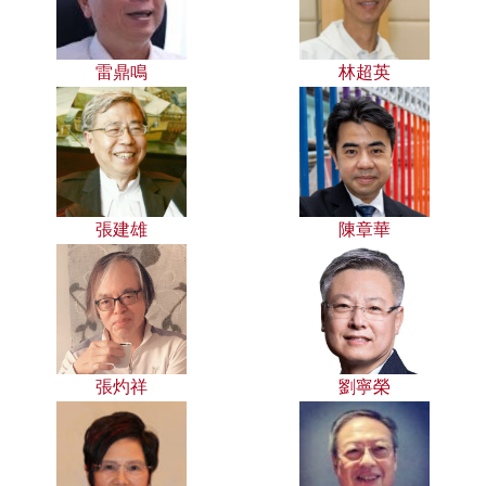
雷鼎鳴
林超英
張建雄
陳章華
張灼祥
劉寧榮