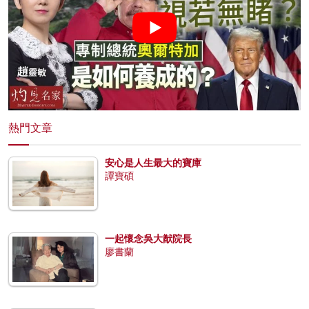
熱門文章
安心是人生最大的寶庫
譚寶碩
一起懷念吳大猷院長
廖書蘭