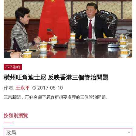
名家榜
灼見活動
關於我們
不平則鳴
橫州旺角迪士尼 反映香港三個管治問題
作者:
王永平
2017-05-10
三宗新聞，正好突顯下屆政府須要處理的三個管治問題。
按類別瀏覽
政局