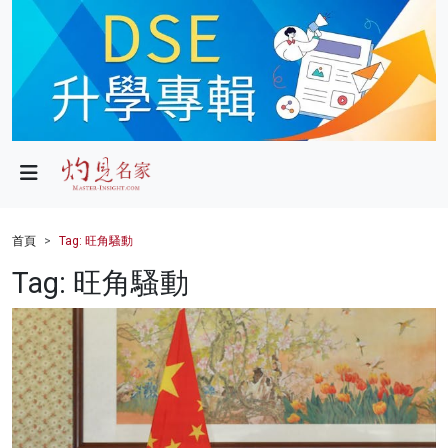
政局
教育
文化
財經
首頁
Tag: 旺角騷動
生活
Tag: 旺角騷動
健康
商業
科技
影片