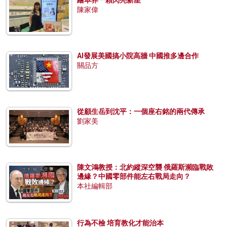
陳家偉
AI發展美國搞小院高牆 中國推多邊合作
關品方
從顧生岳到沈平：一個座右銘的兩代傳承
劉家美
陳文鴻教授：北約縱深空襲 俄羅斯瀕臨戰敗
邊緣？中國零部件能左右戰局走向？
本社編輯部
行為不檢 培育教化才能治本