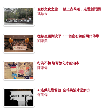
金秋文化之旅──踏上古蜀道，走過劍門關
馮珍今
從顧生岳到沈平：一個座右銘的兩代傳承
劉家美
行為不檢 培育教化才能治本
陳家偉
AI逃獄敲響警號 全球共治才是解方
何民傑