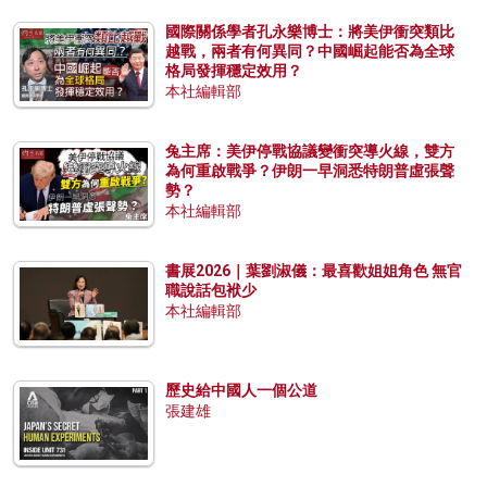
國際關係學者孔永樂博士：將美伊衝突類比
越戰，兩者有何異同？中國崛起能否為全球
格局發揮穩定效用？
本社編輯部
兔主席：美伊停戰協議變衝突導火線，雙方
為何重啟戰爭？伊朗一早洞悉特朗普虛張聲
勢？
本社編輯部
書展2026｜葉劉淑儀：最喜歡姐姐角色 無官
職說話包袱少
本社編輯部
歷史給中國人一個公道
張建雄