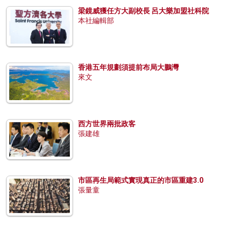
梁鏡威獲任方大副校長 呂大樂加盟社科院
本社編輯部
香港五年規劃須提前布局大鵬灣
來文
西方世界兩批政客
張建雄
市區再生局範式實現真正的市區重建3.0
張量童