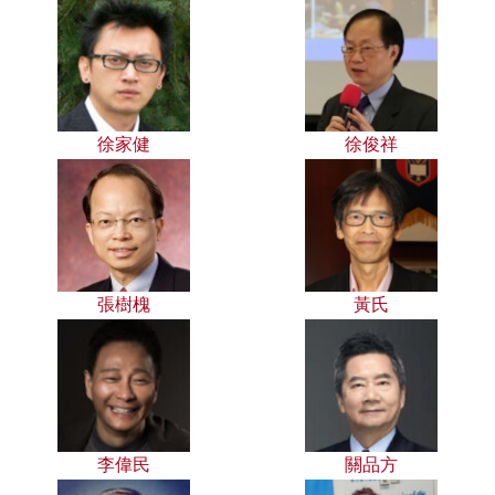
徐家健
徐俊祥
張樹槐
黃氏
李偉民
關品方