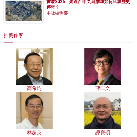
書展2026｜走過百年 九龍寨城如何延續歷史
傳奇？
本社編輯部
推薦作家
高希均
蔣匡文
林超英
譚寶碩