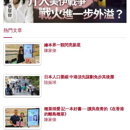
熱門文章
繪本界一顆閃亮新星
陳家偉
日本人口萎縮 中港須先謀劃免步其後塵
陸振球
種菜得愛 記一本好書──讀吳燕青的《在香港
的離島種菜》
陳家偉