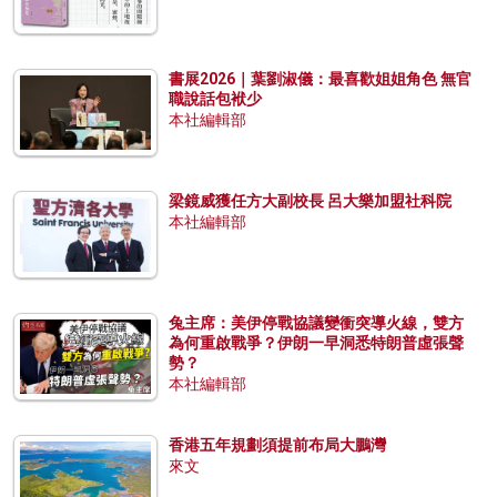
書展2026｜葉劉淑儀：最喜歡姐姐角色 無官
職說話包袱少
本社編輯部
梁鏡威獲任方大副校長 呂大樂加盟社科院
本社編輯部
兔主席：美伊停戰協議變衝突導火線，雙方
為何重啟戰爭？伊朗一早洞悉特朗普虛張聲
勢？
本社編輯部
香港五年規劃須提前布局大鵬灣
來文