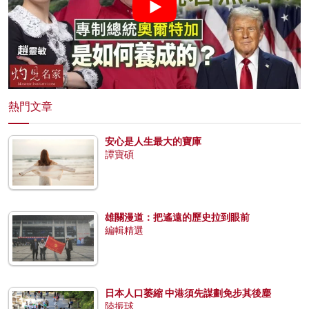
熱門文章
安心是人生最大的寶庫
譚寶碩
雄關漫道：把遙遠的歷史拉到眼前
編輯精選
日本人口萎縮 中港須先謀劃免步其後塵
陸振球