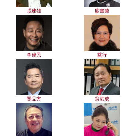
張建雄
廖書蘭
李偉民
益行
關品方
翁港成