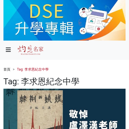
政局
教育
文化
財經
首頁
Tag: 李求恩紀念中學
生活
Tag: 李求恩紀念中學
健康
商業
科技
影片