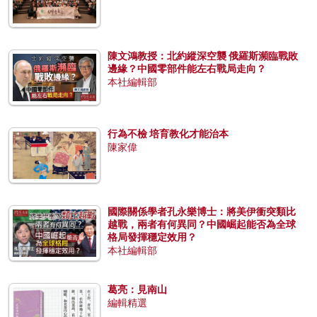
陳文鴻教授：北約縱深空襲 俄羅斯瀕臨戰敗
邊緣？中國零部件能左右戰局走向？
本社編輯部
行為不檢 培育教化才能治本
陳家偉
國際關係學者孔永樂博士：將美伊衝突類比
越戰，兩者有何異同？中國崛起能否為全球
格局發揮穩定效用？
本社編輯部
葛亮：見南山
編輯精選