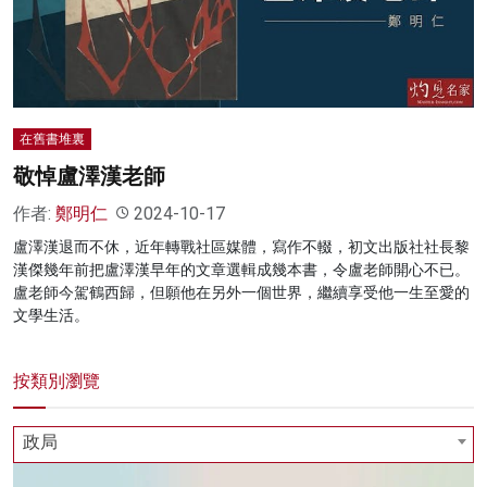
名家榜
灼見活動
關於我們
在舊書堆裏
敬悼盧澤漢老師
作者:
鄭明仁
2024-10-17
盧澤漢退而不休，近年轉戰社區媒體，寫作不輟，初文出版社社長黎
漢傑幾年前把盧澤漢早年的文章選輯成幾本書，令盧老師開心不已。
盧老師今駕鶴西歸，但願他在另外一個世界，繼續享受他一生至愛的
文學生活。
按類別瀏覽
政局