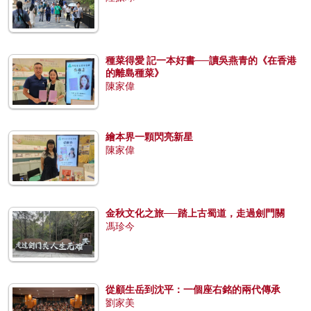
種菜得愛 記一本好書──讀吳燕青的《在香港
的離島種菜》
陳家偉
繪本界一顆閃亮新星
陳家偉
金秋文化之旅──踏上古蜀道，走過劍門關
馮珍今
從顧生岳到沈平：一個座右銘的兩代傳承
劉家美