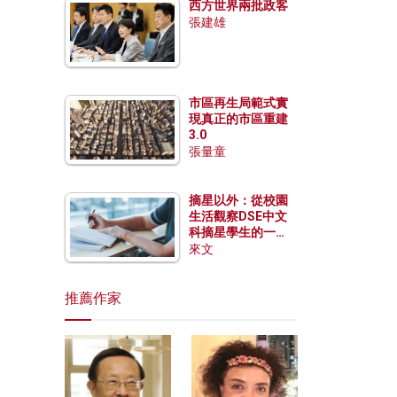
西方世界兩批政客
張建雄
市區再生局範式實
現真正的市區重建
3.0
張量童
摘星以外：從校園
生活觀察DSE中文
科摘星學生的一點
特質
來文
推薦作家