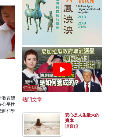
篇
升教育總
熱門文章
在公平性
教師和學
安心是人生最大的
寶庫
譚寶碩