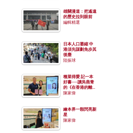
雄關漫道：把遙遠
的歷史拉到眼前
編輯精選
日本人口萎縮 中
港須先謀劃免步其
後塵
陸振球
種菜得愛 記一本
好書──讀吳燕青
的《在香港的離島
種菜》
陳家偉
繪本界一顆閃亮新
星
陳家偉