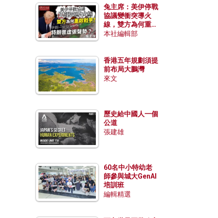
兔主席：美伊停戰
協議變衝突導火
線，雙方為何重啟
戰爭？伊朗一早洞
本社編輯部
悉特朗普虛張聲
勢？
香港五年規劃須提
前布局大鵬灣
來文
歷史給中國人一個
公道
張建雄
60名中小特幼老
師參與城大GenAI
培訓班
編輯精選