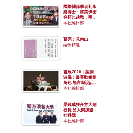
國際關係學者孔永
樂博士：將美伊衝
突類比越戰，兩者
有何異同？中國崛
本社編輯部
起能否為全球格局
發揮穩定效用？
葛亮：見南山
編輯精選
書展2026｜葉劉
淑儀：最喜歡姐姐
角色 無官職說話
包袱少
本社編輯部
梁鏡威獲任方大副
校長 呂大樂加盟
社科院
本社編輯部