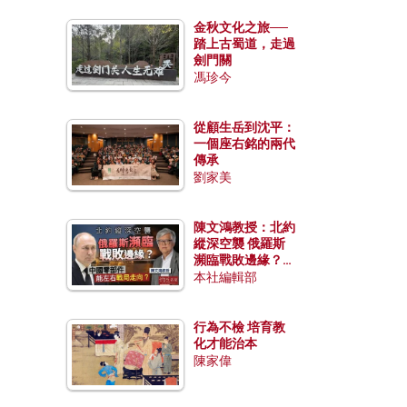
金秋文化之旅──
踏上古蜀道，走過
劍門關
馮珍今
從顧生岳到沈平：
一個座右銘的兩代
傳承
劉家美
陳文鴻教授：北約
縱深空襲 俄羅斯
瀕臨戰敗邊緣？中
國零部件能左右戰
本社編輯部
局走向？
行為不檢 培育教
化才能治本
陳家偉