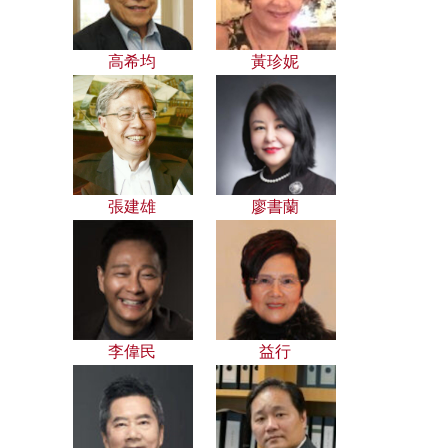
高希均
黃珍妮
張建雄
廖書蘭
李偉民
益行