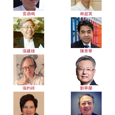
雷鼎鳴
林超英
張建雄
陳章華
張灼祥
劉寧榮