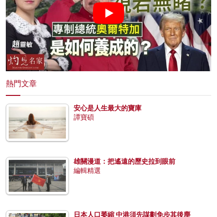
熱門文章
安心是人生最大的寶庫
譚寶碩
雄關漫道：把遙遠的歷史拉到眼前
編輯精選
日本人口萎縮 中港須先謀劃免步其後塵