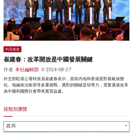
灼見報道
崔建春：改革開放是中國發展關鍵
作者:
本社編輯部
2024-08-27
外交部駐港公署特派員崔建春表示，當前內地和香港面對着氣候變
化、地緣政治衝突等多重挑戰，應對的關鍵是領導力，需要通過改革
為中國和國際社會帶來實質益處。
按類別瀏覽
政局