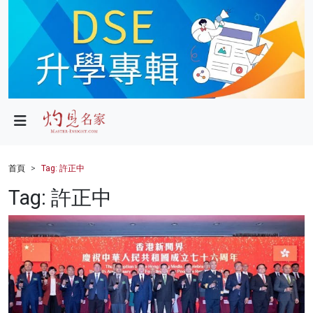
政局
教育
文化
財經
首頁
Tag: 許正中
生活
Tag: 許正中
健康
商業
科技
影片