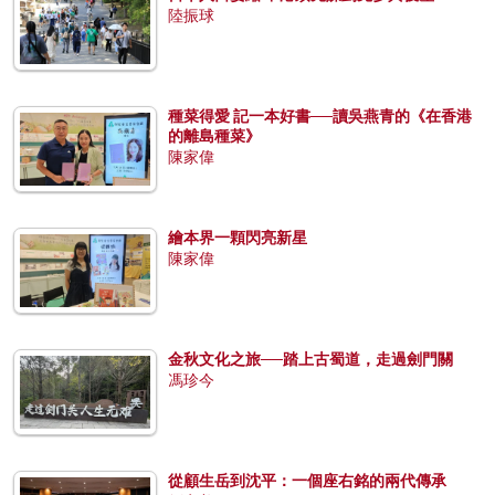
陸振球
種菜得愛 記一本好書──讀吳燕青的《在香港
的離島種菜》
陳家偉
繪本界一顆閃亮新星
陳家偉
金秋文化之旅──踏上古蜀道，走過劍門關
馮珍今
從顧生岳到沈平：一個座右銘的兩代傳承