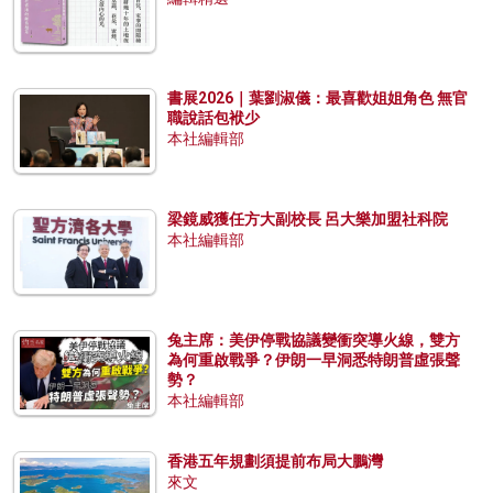
書展2026｜葉劉淑儀：最喜歡姐姐角色 無官
職說話包袱少
本社編輯部
梁鏡威獲任方大副校長 呂大樂加盟社科院
本社編輯部
兔主席：美伊停戰協議變衝突導火線，雙方
為何重啟戰爭？伊朗一早洞悉特朗普虛張聲
勢？
本社編輯部
香港五年規劃須提前布局大鵬灣
來文