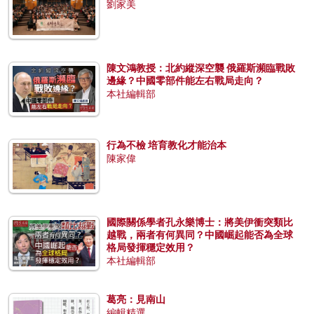
劉家美
陳文鴻教授：北約縱深空襲 俄羅斯瀕臨戰敗
邊緣？中國零部件能左右戰局走向？
本社編輯部
行為不檢 培育教化才能治本
陳家偉
國際關係學者孔永樂博士：將美伊衝突類比
越戰，兩者有何異同？中國崛起能否為全球
格局發揮穩定效用？
本社編輯部
葛亮：見南山
編輯精選