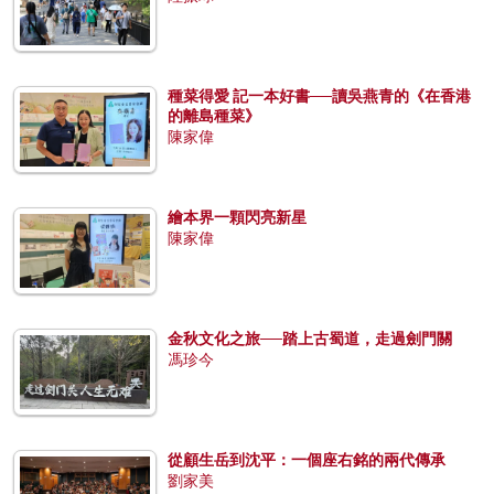
種菜得愛 記一本好書──讀吳燕青的《在香港
的離島種菜》
陳家偉
繪本界一顆閃亮新星
陳家偉
金秋文化之旅──踏上古蜀道，走過劍門關
馮珍今
從顧生岳到沈平：一個座右銘的兩代傳承
劉家美