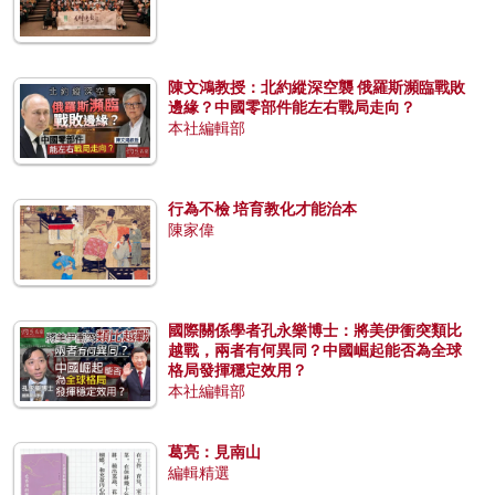
陳文鴻教授：北約縱深空襲 俄羅斯瀕臨戰敗
邊緣？中國零部件能左右戰局走向？
本社編輯部
行為不檢 培育教化才能治本
陳家偉
國際關係學者孔永樂博士：將美伊衝突類比
越戰，兩者有何異同？中國崛起能否為全球
格局發揮穩定效用？
本社編輯部
葛亮：見南山
編輯精選