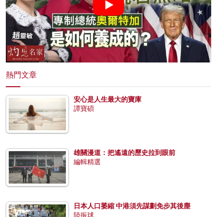
熱門文章
安心是人生最大的寶庫
譚寶碩
雄關漫道：把遙遠的歷史拉到眼前
編輯精選
日本人口萎縮 中港須先謀劃免步其後塵
陸振球