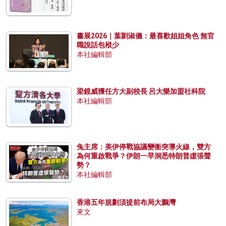
書展2026｜葉劉淑儀：最喜歡姐姐角色 無官
職說話包袱少
本社編輯部
梁鏡威獲任方大副校長 呂大樂加盟社科院
本社編輯部
兔主席：美伊停戰協議變衝突導火線，雙方
為何重啟戰爭？伊朗一早洞悉特朗普虛張聲
勢？
本社編輯部
香港五年規劃須提前布局大鵬灣
來文