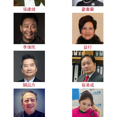
張建雄
廖書蘭
李偉民
益行
關品方
翁港成