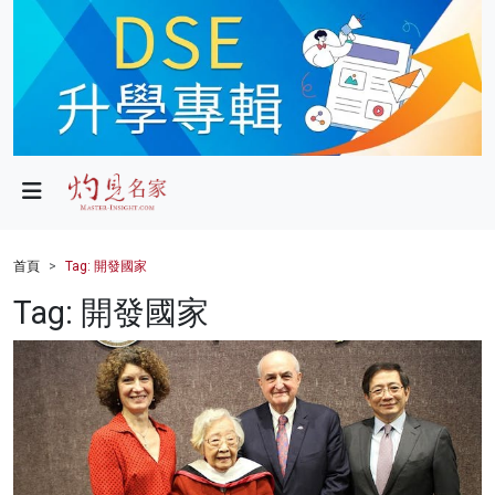
政局
教育
文化
財經
首頁
Tag: 開發國家
生活
Tag: 開發國家
健康
商業
科技
影片