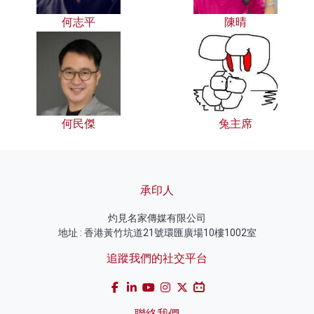
何志平
陳晴
何民傑
兔主席
承印人
灼見名家傳媒有限公司
地址 : 香港黃竹坑道21號環匯廣場10樓1002室
追蹤我們的社交平台
聯絡我們