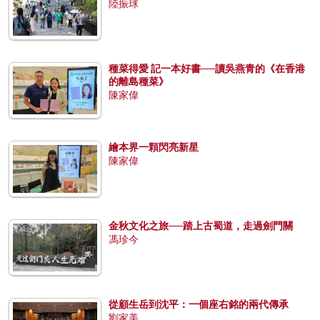
陸振球
種菜得愛 記一本好書──讀吳燕青的《在香港
的離島種菜》
陳家偉
繪本界一顆閃亮新星
陳家偉
金秋文化之旅──踏上古蜀道，走過劍門關
馮珍今
從顧生岳到沈平：一個座右銘的兩代傳承
劉家美