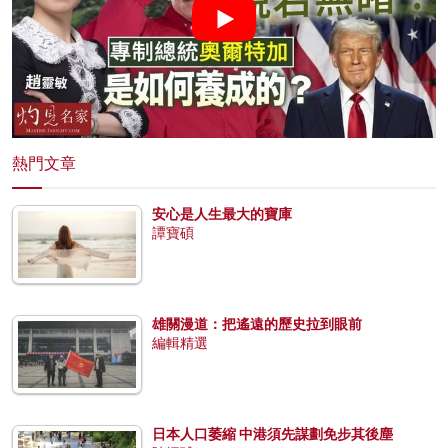
熱門文章
安心是人生最大的寶庫
譚寶碩
雄關漫道：把遙遠的歷史拉到眼前
編輯精選
日本人口萎縮 中港須先謀劃免步其後塵