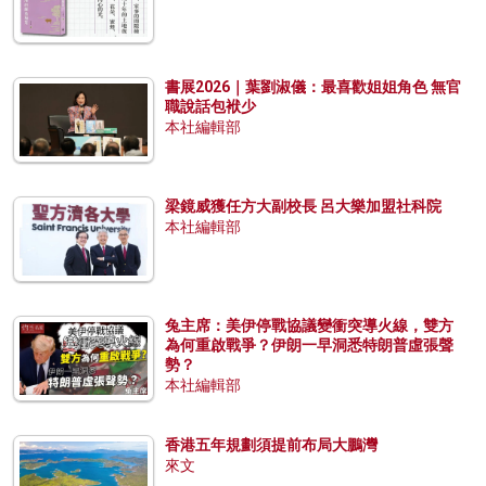
書展2026｜葉劉淑儀：最喜歡姐姐角色 無官
職說話包袱少
本社編輯部
梁鏡威獲任方大副校長 呂大樂加盟社科院
本社編輯部
兔主席：美伊停戰協議變衝突導火線，雙方
為何重啟戰爭？伊朗一早洞悉特朗普虛張聲
勢？
本社編輯部
香港五年規劃須提前布局大鵬灣
來文