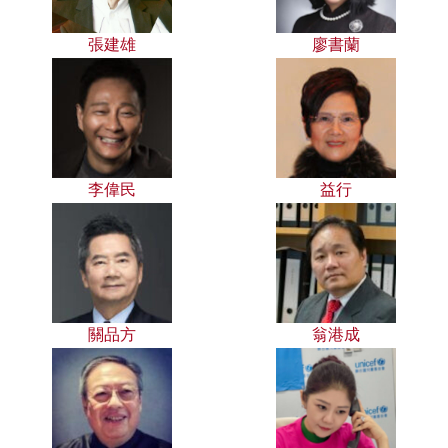
張建雄
廖書蘭
李偉民
益行
關品方
翁港成