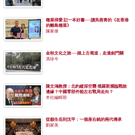
種菜得愛 記一本好書──讀吳燕青的《在香港
的離島種菜》
陳家偉
金秋文化之旅──踏上古蜀道，走過劍門關
馮珍今
陳文鴻教授：北約縱深空襲 俄羅斯瀕臨戰敗
邊緣？中國零部件能左右戰局走向？
本社編輯部
從顧生岳到沈平：一個座右銘的兩代傳承
劉家美