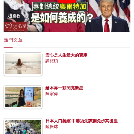
熱門文章
安心是人生最大的寶庫
譚寶碩
繪本界一顆閃亮新星
陳家偉
日本人口萎縮 中港須先謀劃免步其後塵
陸振球