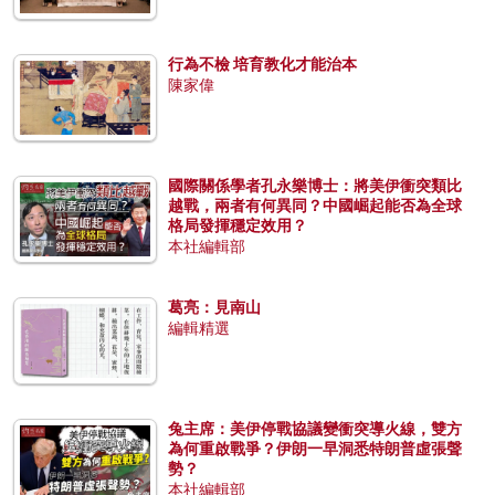
行為不檢 培育教化才能治本
陳家偉
國際關係學者孔永樂博士：將美伊衝突類比
越戰，兩者有何異同？中國崛起能否為全球
格局發揮穩定效用？
本社編輯部
葛亮：見南山
編輯精選
兔主席：美伊停戰協議變衝突導火線，雙方
為何重啟戰爭？伊朗一早洞悉特朗普虛張聲
勢？
本社編輯部