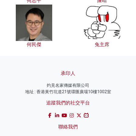
何志平
陳晴
何民傑
兔主席
承印人
灼見名家傳媒有限公司
地址 : 香港黃竹坑道21號環匯廣場10樓1002室
追蹤我們的社交平台
聯絡我們