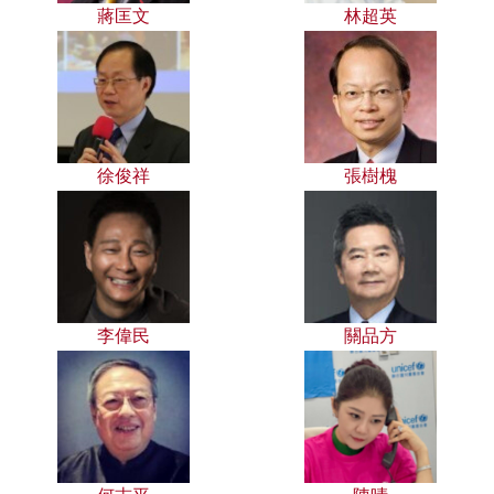
蔣匡文
林超英
徐俊祥
張樹槐
李偉民
關品方