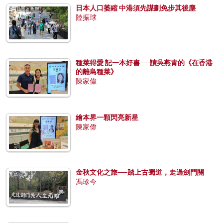
日本人口萎縮 中港須先謀劃免步其後塵
陸振球
種菜得愛 記一本好書──讀吳燕青的《在香港
的離島種菜》
陳家偉
繪本界一顆閃亮新星
陳家偉
金秋文化之旅──踏上古蜀道，走過劍門關
馮珍今