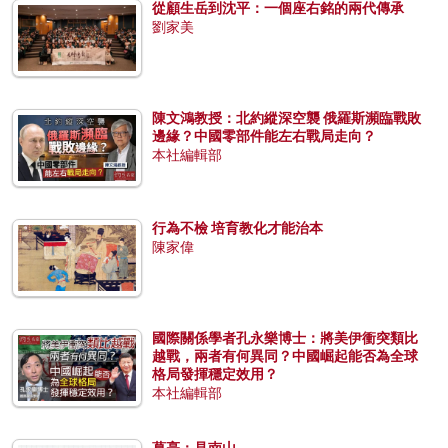
從顧生岳到沈平：一個座右銘的兩代傳承
劉家美
陳文鴻教授：北約縱深空襲 俄羅斯瀕臨戰敗
邊緣？中國零部件能左右戰局走向？
本社編輯部
行為不檢 培育教化才能治本
陳家偉
國際關係學者孔永樂博士：將美伊衝突類比
越戰，兩者有何異同？中國崛起能否為全球
格局發揮穩定效用？
本社編輯部
葛亮：見南山