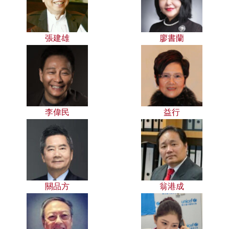
張建雄
廖書蘭
李偉民
益行
關品方
翁港成