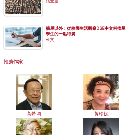
張量童
摘星以外：從校園生活觀察DSE中文科摘星
學生的一點特質
來文
推薦作家
高希均
黃珍妮